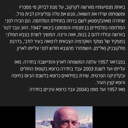
באחת מנסיעותיו מוורשה לקרקוב, על מנת לבדוק מי ממכריו
ומשפחתו שרדו את השואה, פגש את פלה (פליציה) לבית פרל,
שחזרה מאוזבקיסטאן לשם ברחה בתחילת המלחמה. הם הכירו לפני
המלחמה כתלמידים בגימנסיה והתחתנו בינואר 1947. הזוג עבר לגור
בוורשה ונולדו להם 2 בנות, אווה ורינה. המשיך לשרת בצבא הפולני
בתפקיד של מפקד האקדמיה הצבאית לרפואה בעיר לודג', בדרגת
פולקובניק (אל"מ). השתחרר מהצבא חודש לפני עלייתו לארץ.
בפברואר 1957 עלתה המשפחה לארץ והתיישבה בחדרה. מאז
עלייתו ועד לשנת 2003 עבד בחדרה כרופא בקופות החולים
ובקליניקה הפרטית. שירת במילואים כרופא בלשכת הגיוס בחיפה
ורופא קצין העיר.
מאז 1957 ועד מותו ב2004 עבד כרופא עיניים בחדרה