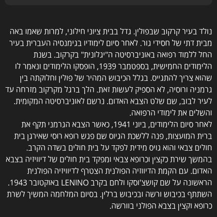
נולד בעיר קרקוב שבפולין. גדל בבית ציוני חילוני, למרות שאמו באה
מבית דתי של חסידי גור. לאחר סיום לימודיו בגימנסיה העברית בעיר
החל ללמוד רפואה באוניברסיטה ה"יגלונית" בקרקוב. בשנת
הלימודים החמישית, בספטמבר 1939, הופסקו הלימודים ונאמר לו
שהוא צריך להתגייס. בגלל הכיבוש המהיר של פולין וחלוקתה בין
גרמניה ורוסיה, לא הספיק לעשות זאת. הלך ברגל מקרקוב מזרחה עד
לעיר לבוב, שם שלט הצבא האדום. נרשם לאוניברסיטה המקומית.
והשלים את לימודי הרפואה.
לאחר סיום הלימודים, ביוני 1941, כאשר הצבא הגרמני תקף את
ברית המועצות, פנה ללשכת הגיוס שם פגש רופא רוסי שאירגן בית
חולים צבאי והוא גויס מידית לפקד על בית חולים בשדה הקרב.
בהמשך שירת כקצין וכרופא צבאי ומפקד בית חולים של דיוויזיה בצבא
האדום. עם הקמת הדיווזיה הפולנית הצטרף לדיוויזיה הפולנית
הראשונה על שם קושצ'וסקו ולחם בקרב LENINO באוקטובר 1943.
השתתף בכיבוש ורשה ובכיבוש ברלין. בסיום המלחמה המשיך לשרת
כרופא וקצין בצבא הפולני בוורשה.