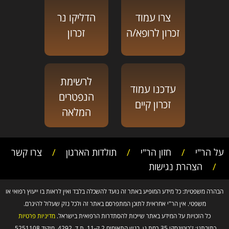
צרו עמוד
הדליקו נר
זכרון לרופא/ה
זכרון
לרשימת
עדכנו עמוד
הנפטרים
זכרון קיים
המלאה
על הר"י
/
חזון הר"י
/
תולדות הארגון
/
צרו קשר
/
הצהרת נגישות
הבהרה משפטית: כל מידע המופיע באתר זה נועד להשכלה בלבד ואין לראות בו ייעוץ רפואי או
משפטי. אין הר"י אחראית לתוכן המתפרסם באתר זה ולכל נזק שעלול להיגרם.
כל הזכויות על המידע באתר שייכות להסתדרות הרפואית בישראל.
מדיניות פרטיות
כתובתנו: ז'בוטינסקי 35 רמת גן, בניין התאומים 2 ק-11, ת.ד. 4292, מיקוד 5251108.