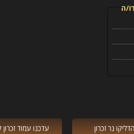
ו/ה
דליקו נר זכרון
עדכנו עמוד זכרון ק