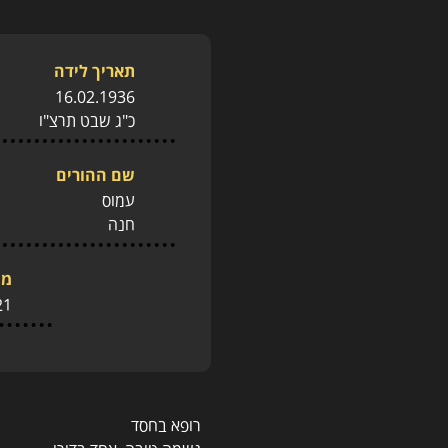
תאריך לידה
16.02.1936
כ"ג שבט תרצ"ו
שם ההורים
עמוס
חנה
מו
21
רופא בחסד
נשמה טובה, אחד בדורו