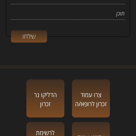
צרו עמוד
הדליקו נר
זכרון לרופא/ה
זכרון
לרשימת