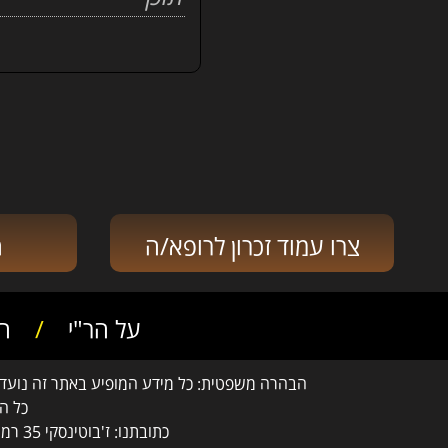
צרו עמוד זכרון לרופא/ה
ה
על הר"י
/
חז
הבהרה משפטית: כל מידע המופיע באתר זה נועד לה
כל ה
כתובתנו: ז'בוטינסקי 35 רמת גן, בניין התאומים 2 ק-11, ת.ד. 4292, מיקוד 5251108. טלפון: 03-6100444 פקס: 03-5753303