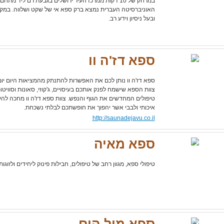
במרחק של 10 דקות ממרכז העיר ירושלים בגבעת רם ליד 
האוניברסיטה העברית נמצא ברק ספא אי של שקט ושלווה. במקום
ובעל ניסיון וידע רב.
ספא דז'ה וו
ספא דז'ה וו נותן לכם את האפשרות להתנתק מהמציאות היום יומ
צוות הספא שישמח לפנק אותכם בעיסויים, ג'קוזי, סאונות וסווי
טיפולים המחדשים את הגוף והנפש. צוות ספא דז'ה וו מחכה להענ
איכותי ולבבי אשר יהפוך את חופשתכם לבלתי נשכחת.
http://saunadejavu.co.il
ספא מאיה
טיפולי ספא, מגוון רחב של טיפולים, חבילות פינוק ליחידים ולזוגו