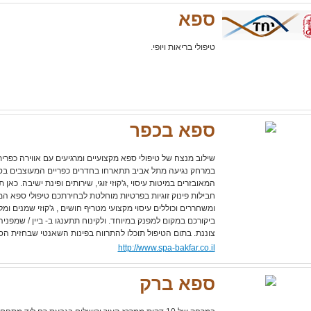
ספא
טיפולי בריאות ויופי.
ספא בכפר
שילוב מנצח של טיפולי ספא מקצועיים ומרגיעים עם אווירה כפרי
במרחק נגיעה מתל אביב תתארחו בחדרים כפריים המעוצבים בסגנ
המאובזרים במיטות עיסוי ,ג'קוזי זוגי, שירותים ופינת ישיבה. כאן 
חבילות פינוק זוגיות בפרטיות מוחלטת לבחירתכם טיפולי ספא ה
ומשחררים וכוללים עיסוי מקצועי מטריף חושים , ג'קוזי שמנים ו
ביקורכם במקום למפנק במיוחד. ולקינוח תתענגו ב- ביין / שמפניה 
צוננת. בתום הטיפול תוכלו להתרווח בפינות השאנטי שבחזית הס
http://www.spa-bakfar.co.il
ספא ברק