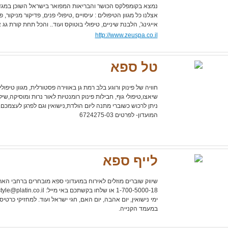
נמצא בקומפלקס הכושר והבריאות המפואר בישראל השוכן במגדל
אצלנו כל מגוון הטיפולים : עיסויים ,טיפולי פנים, פדיקור מניקור, פ
אייגינג', הלבנת שיניים, טיפולי בוטוקס ועוד.. והכל תחת קורת גג 
http://www.zeuspa.co.il
טל ספא
חוויה של פינוק ורוגע בלב רמת גן באווירה פסטורלית, מגוון טיפול
שיאצו,טיפולי גוף, חבילות פינוק רומנטיות לאור נרות ומוסיקה,ש
ניתן לרכוש כשוברי מתנה ליום הולדת,נישואין וגם לפרגן לעצמכם. 
המועדון- לפרטים 6724275-03
לייף ספא
שיווק שוברים מוזלים לאירוח במועדוני ספא מובחרים ברחבי הארץ
1-700-5000-18 או שלחו בקשתכם באי מייל:
tyle@platin.co.il
ימי נישואין, יום אהבה, יום האם, חגי ישראל ועוד. למחזיקי כרטי
במעמד הקנייה.