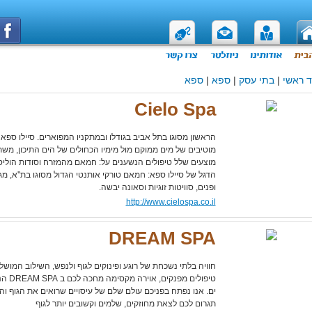
 ראשי
|
בתי עסק
|
ספא
|
ספא
Cielo Spa
הראשון מסוגו בתל אביב בגודלו ובמתקניו המפוארים. סיילו ספא
מוצעים שלל טיפולים הנשענים על: חמאם מהמזרח וסודות הולי
הדגל של סיילו ספא: חמאם טורקי אותנטי הגדול מסוגו בת''א, מגוו
ופנים, סוויטות זוגיות וסאונה יבשה.
http://www.cielospa.co.il
DREAM SPA
חוויה בלתי נשכחת של רוגע ופינוקים לגוף ולנפש, השילוב המושלם
טיפולים
ים. אנו נפתח בפניכם עולם שלם של עיסויים שרואים את הגוף ו
תגרום לכם לצאת מחוזקים, שלמים וקשובים יותר לגוף