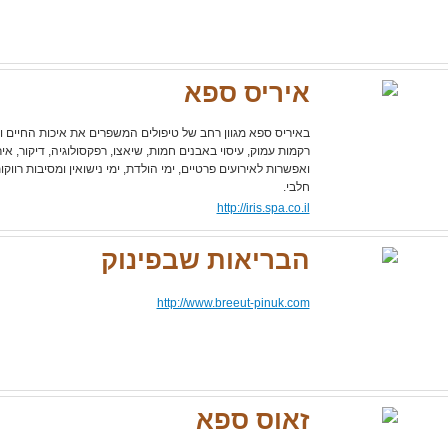
איריס ספא
באיריס ספא מגוון רחב של טיפולים המשפרים את איכות החיים ובהם
רקמות עמוק, עיסוי באבנים חמות, שיאצו, רפקסולוגיה, דיקור, איר
ואפשרות לאירועים פרטיים, ימי הולדת, ימי נישואין ומסיבות רוו
חלבי.
http://iris.spa.co.il
הבריאות שבפינוק
http://www.breeut-pinuk.com
זאוס ספא