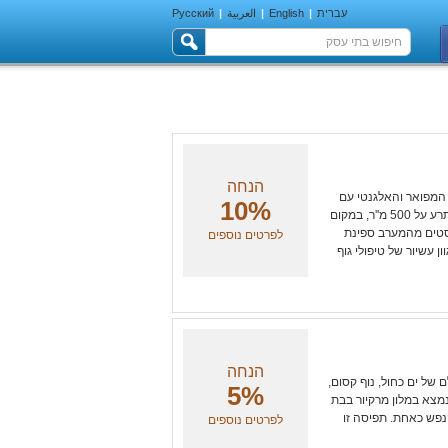
עברית
|
English
|
العربية
|
Русский
הנחה
 המפואר והאלגנטי עם
10%
מוטיבים של מים ממוקם מול מימיו הכחולים של הים התיכון, משתרע על 500 מ''ר, במקום
סטים מהמערב ספינת
לפרטים נוספים
ן עשיור של טיפולי גוף
הנחה
 של ים כחול, נוף קסום,
5%
 מפנקים, אוירה מקסימה מחכה לכם ב DREAM SPA הנמצא במלון מרקיור בבת
הנפש כאחת. תפיסה זו
לפרטים נוספים