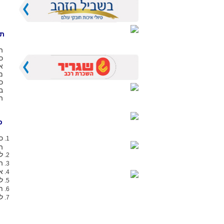
תמ
הכרטי
כרט
א
מ
כרטיס 
ב
ה
כ
הטע
ל
הט
א
ל
תוקף
לפ