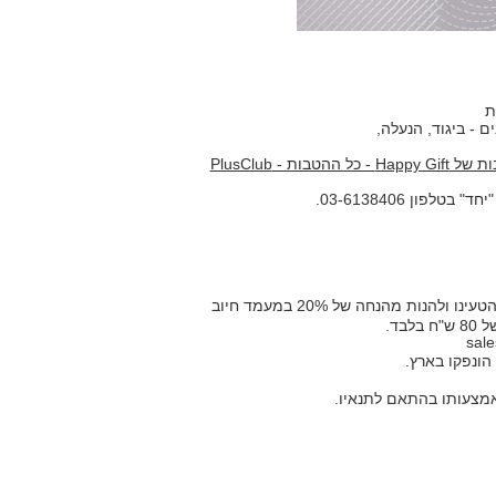
 - ביגוד, הנעלה,
 ההטבות - PlusClub
ון 03-6138406.
כרטיס Happy gift הוא כרטיס נטען חד פעמי, בטרם הרכישה בבית העסק יש להטעינו ולהנות מהנחה של 20% במעמד חיוב
sale
אמצעותו בהתאם לתנאיו.