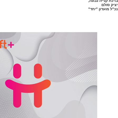
רכת קנייה נבונה,
ציק סולם
כ"ל מועדון "יחד"