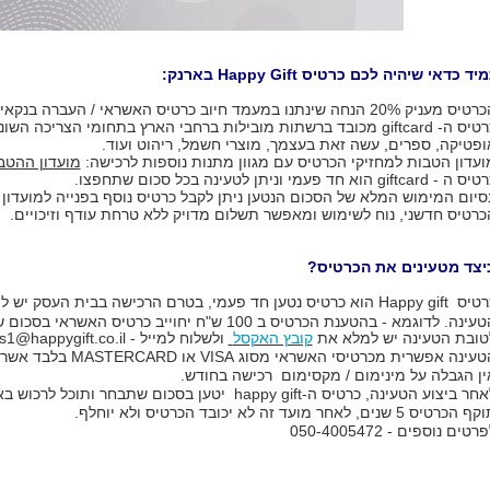
יד כדאי שיהיה לכם כרטיס Happy Gift בארנק:
ס מעניק 20% הנחה שינתנו במעמד חיוב כרטיס האשראי / העברה בנקאית
יס ה- giftcard מכובד
ברשתות
מובילות ברחבי הארץ בתחומי הצריכה השונים
ופטיקה, ספרים, עשה זאת בעצמך, מוצרי חשמל, ריהוט ועוד.
ועדון הטבות למחזיקי הכרטיס עם מגוון מתנות נוספות לרכישה:
מועדון ההטבות של Happy Gift - כל
ה - giftcard הוא חד פעמי וניתן לטעינה בכל סכום שתחפצו.
סיום המימוש המלא של הסכום הנטען ניתן לקבל כרטיס נוסף בפנייה למועדון "יחד" בטלפ
כרטיס חדשני, נוח לשימוש ומאפשר תשלום מדויק ללא טרחת עודף וזיכויים.
יצד מטעינים את הכרטיס?
ינה. לדוגמא - בהטענת הכרטיס ב 100 ש"ח יחוייב כרטיס האשראי בסכום של 80 ש"ח בלבד.
טובת הטעינה יש למלא את
קובץ האקסל
ולשלוח למייל -
s1@happygift.co.il
עינה אפשרית מכרטיסי האשראי מסוג VISA או MASTERCARD בלבד אשר הונפקו בארץ.
ין הגבלה על מינימום / מקסימום רכישה בחודש.
אחר ביצוע הטעינה, כרטיס ה-
happy gift
יטען בסכום שתבחר ותוכל לרכוש ב
 הכרטיס 5 שנים, לאחר מועד זה לא יכובד הכרטיס ולא יוחלף.
רטים נוספים - 050-4005472