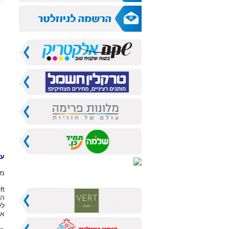
עמ
מו
 gift
הכרטיס 
לק
אנ