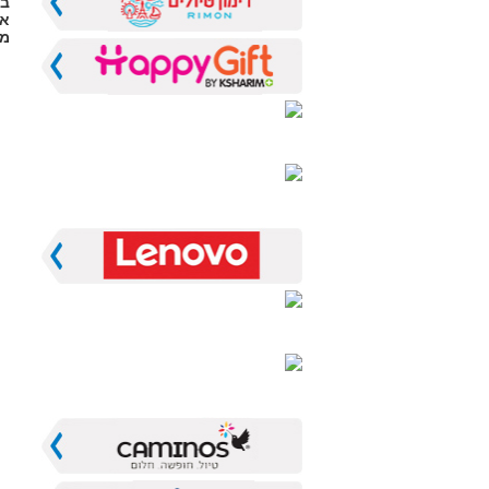
בב
אי
מנ