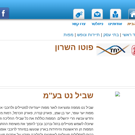
 ראשי
|
בתי עסק
|
תיירות ונופש
|
מפות
פוטו השרון
שביל נט בע''מ
שביל נט ממפה ומוציאה לאור מפות ייעודיות למטיילים ולרוכבי אופ
מפות יער עופר, יער בן שמן , פארק קנדה, פארק הכרמל, רמות 
וחדש עכשיו הרי ירושלים. המפות כוללות את כל שבילי ההליכה וד
שיוכלו לשמש מטיילים ברגל וברכב ובכך להפוך את משימת הה
המפות הן הראשונות והיחידות בארץ שנעשו במיוחד לרוכבי אופני
רבות למסלולים מעגליים לאופניים ולהליכה ומידע על אתרים מעני