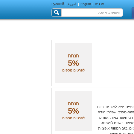
עברית
|
English
|
العربية
|
Русский
הנחה
5%
לפרטים נוספים
הנחה
ניים. יצאו לאור עד היום:
5%
מנשה-מערב ושפלת יהודה
רכי העפר באותו אזור כך
לפרטים נוספים
תמצאות בשטח לפשוטה.
ים. בגב המפות אופציות
ינים ואטרקציות.