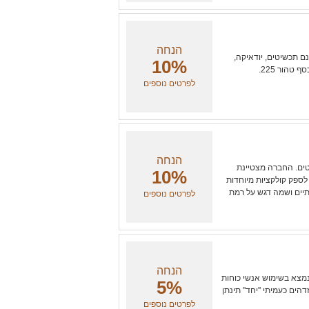
הנחה
התצוגה שלנו ישנם תכשיטים, יודאיקה,
10%
טהור 225.
לפרטים נוספים
הנחה
טים. החברה מצטיינת
10%
לספק קולקציות מיוחדות
ותיים ושמה דגש על רמת
לפרטים נוספים
הנחה
חו ומיוצרים בשוויץ החל משנת 1989,השעון נמצא בשימוש אנשי כוחות
5%
הים כעמיתי ''יחד'' תינתן
לפרטים נוספים