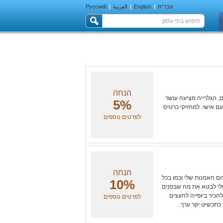
עברית
|
English
|
العربية
|
Русский
הנחה
ת ומעצבות תכשיטים, הגלרייה מציעה עושר
5%
עם אישי. למחזיקי כרטיס
לפרטים נוספים
הנחה
שיטים הם האמנות שלי וכמו בכל
10%
שלי לבטא את מה שבפנים
הכיר ביופייה להעצים
לפרטים נוספים
 כתכשיט יקר ערך.