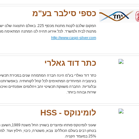
כספי סילבר בע"מ
המקום שלכם לקנות מתנות מכסף 225. באולם 
מתנות לבית ולמשרד. לכל אירוע תהיה לנו המתנה המתאימה מכסף 
http://www.caspi-silver.com
כתר דוד גאלרי
כתר דוד גאלרי בע''מ הינה חברה המתמחה שנים במכירת תכשי
בעיצוביה המיוחדים המתאימים לכל קהל לקוחותיה. באפשרותנו 
ובלעדיות. החברה משווקת תכשיטי זהב ויהלומים אופנתיים ואיכ
שירות גבוהה ביותר.
לומינוקס - HSS
שעוני לומינוקס פות
בטחון רבים בעולם הכוללים: צבא, משטרה, כיבוי, חילוץ ועוד. למזד
25% במעמד הקניה.