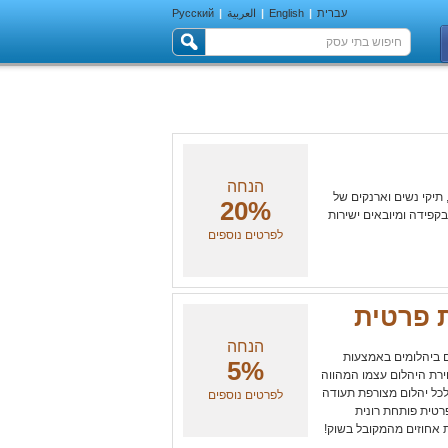
עברית
|
English
|
العربية
|
Русский
הנחה
 תיקי נשים וארנקים של
20%
בקפידה ומיובאים ישירות
לפרטים נוספים
ת פרטית
הנחה
ם ביהלומים באמצעות
5%
רת היהלום עצמו המהווה
לכל יהלום מצורפת תעודה
לפרטים נוספים
רטית פותחת רונית
ת אחוזים מהמקובל בשוק!