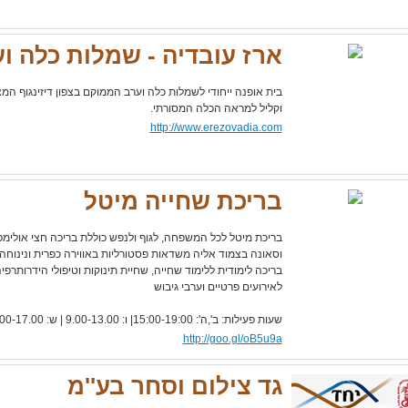
ארז עובדיה - שמלות כלה ו
בית אופנה ייחודי לשמלות כלה וערב הממוקם בצפון דיזינגוף המצי
וקליל למראה הכלה המסורתי.
http://www.erezovadia.com
בריכת שחייה מיטל
בריכת מיטל לכל המשפחה, לגוף ולנפש כוללת בריכה חצי אולימפית
וסאונה בצמוד אליה משדאות פסטורליות באווירה כפרית ונינוח
בריכה לימודית ללימוד שחייה, שחיית תינוקות וטיפולי הידרותרפי
לאירועים פרטיים וערבי גיבוש
שעות פעילות: ב',ה': 15:00-19:00| ו: 9.00-13.00 | ש: 9.00-17.00
http://goo.gl/oB5u9a
גד צילום וסחר בע''מ