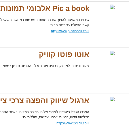
Pic a book אלבומי תמונות
שירות המאפשר להפוך את התמונות הנערמות במחשב האישי לא
קשה הנשלח עד פתח הבית
http://www.picabook.co.il
אוטו פוטו קוויק
צילום ופיתוח. למחזיקי כרטיס ויזה כ.א.ל - ההנחה תינתן במעמד 
ארגול שיווק והפצה צרכי צי
המרכז הגדול בישראל לצורכי צילום. מכירה במקום ובאתר הסחר
מצלמות וידאו, כרטיסי זיכרון, עדשות, סוללות וכו'.
http://www.2click.co.il