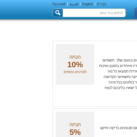
עברית
|
English
|
العربية
|
Русский
הנחה
יוק בטעם שלך. תשמישי
10%
ז מיוחדים בסגנון ואיכות
אדרת תמצאו כל מה
לפרטים נוספים
קה ותשמישי הקדושה.
 בולטים בכל פינה
 ישארו בליבכם לנצח
הנחה
גם מבצעים בדיקה ותיקון
5%