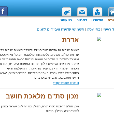
 ראשי
|
בתי עסק
|
תשמישי קדושה ואביזרים לחגים
אדרת
אמנות יהודית זה אדרת! רשת חנויות יודאיקה ואמנות יהודית בד
קדושה, סת"ם, פמוטים, כלים מיוחדים לשבת וחג, כלי נוי ואקססורי
שיש רק באדרת. כי אדרת זה אמנות יהודית! ברשת החנויות של 
שאתם מחפשים ואף מעבר לכך בתחום האמנות היהודית, היודאי
הסחורה שלנו ייחודית בתפארתה ואיכותה המושלמת היופי וההדר
בחנויות של רשת אדרת. האמנות היצירות והמזכרות מארץ ישראל
וירגשו אתכם בכל פעם שתביטו בהם.
https://ader-et.co.il/
מכון סת"ם מלאכת חושב
מכון סת"ם להפצת ספרי תורה, תפילין ומזוזות לעם ישראל במכון 
לספרי תורה, תפילין ומזוזות.