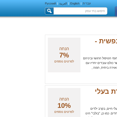
עברית
|
English
|
العربية
|
Русский
פשית -
הנחה
7%
ומי הטיפול הרגשי וביניהם
לפרטים נוספים
ר כולם עובדים יחדיו עם
וירה ביתית, חמה ,
רת בעלי
הנחה
10%
עלי חיים, בקרב ילדים
לפרטים נוספים
ם. כמו כן, ''בולבי'' הינו