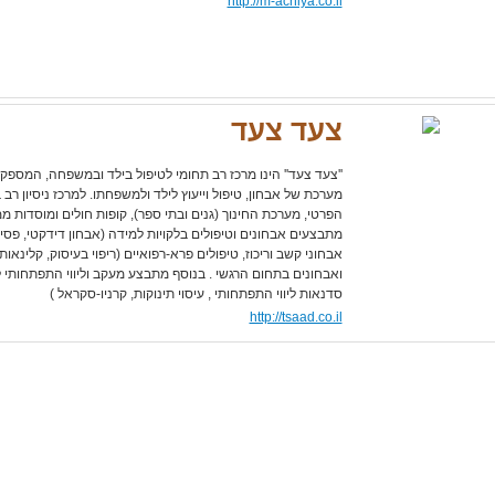
http://m-achiya.co.il
צעד צעד
''צעד צעד'' הינו מרכז רב תחומי לטיפול בילד ובמשפחה, המספ
מערכת של אבחון, טיפול וייעוץ לילד ולמשפחתו. למרכז ניסיון ר
הפרטי, מערכת החינוך (גנים ובתי ספר), קופות חולים ומוסדות 
מתבצעים אבחונים וטיפולים בלקויות למידה (אבחון דידקטי, פסי
אבחוני קשב וריכוז, טיפולים פרא-רפואיים (ריפוי בעיסוק, קלינאו
ואבחונים בתחום הרגשי . בנוסף מתבצע מעקב וליווי התפתחותי ל
סדנאות ליווי התפתחותי , עיסוי תינוקות, קרניו-סקראל )
http://tsaad.co.il