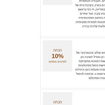
ם. העבודה הטיפולית/
נים בארץ, בקרבת ביתו של
ודיעין, חי כיף בראשון
יבוץ צובה, ועוד אתרים
רה בתחום הפסיכותרפיה
מכוונות למטרות ספציפיות.
ולוגית קלינית בכירה.
הנחה
וא שילוב אינטגרטיבי של
10%
הן כמודל חשיבה והן
שות רפואיות מתקדמות
לפרטים נוספים
ות טיפול פסיכולוגיות
מרכז פועלות כיום היחידות
ראומה ג. מרפאה לטיפול
ירו-פסיכולוגי
הנחה