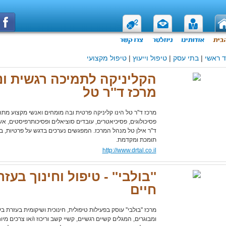
 ראשי
|
בתי עסק
|
טיפול וייעוץ
|
טיפול מקצועי
הקליניקה לתמיכה רגשית ונ
מרכז ד''ר טל
מרכז ד''ר טל הינו קליניקה פרטית ובה מומחים ואנשי מקצוע מתח
פסיכולוגים, פסיכיאטרים, עובדים סוציאלים ופסיכותרפיסטים, אש
ד''ר אילן טל מנהל המרכז. המפגשים נערכים בדגש על פרטיות, בא
תומכת ומקדמת.
http://www.drtal.co.il
''בולבי'' - טיפול וחינוך בעז
חיים
מרכז ''בולבי'' עוסק בפעילות טיפולית, חינוכית ושיקומית בעזרת ב
ומבוגרים, המגלים קשיים רגשיים, קשיי קשב וריכוז ו/או צרכים מיוחדי