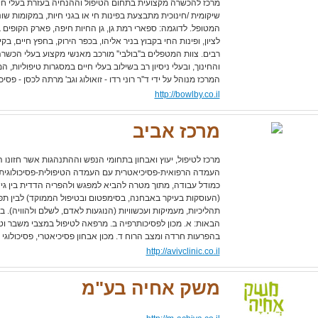
מרכז להכשרה מקצועית בתחום הטיפול וההנחיה בעזרת בעלי חיי
שיקומית /חינוכית מתבצעת בפינות חי או בגני חיות, במקומות שו
המטופל. לדוגמה: ספארי רמת גן, גן החיות חיפה, פארק הקופים במ
לציון, ופינות החי בקבוץ בניר אליהו, בכפר הירוק, בחפץ חיים, בק
רבים. צוות המטפלים ב''בולבי'' מורכב מאנשי מקצוע בעלי הכש
והחינוך, ובעלי ניסיון רב בשילוב בעלי חיים במסגרות טיפוליות, ה
המרכז מנוהל על ידי ד''ר רוני רדו - זואולוג וגב' מרתה לכסן - פסיכ
http://bowlby.co.il
מרכז אביב
מרכז לטיפול, יעוץ ואבחון בתחומי הנפש וההתנהגות אשר חזונו ה
העמדה הרפואית-פסיכיאטרית עם העמדה הטיפולית-פסיכולוגית 
כמודל עבודה, מתוך מטרה להביא למפגש ולהפריה הדדית בין גי
(העוסקות בעיקר באבחנה, בסימפטום ובטיפול הממוקד) לבין תפיש
תהליכיות, מעמיקות ועכשוויות (הנוגעות לאדם, לשלם ולהוויה). ב
הבאות: א. מכון לפסיכותרפיה ב. מרפאה לטיפול במצבי משבר וט
בהפרעות חרדה ומצב הרוח ד. מכון אבחון פסיכיאטרי, פסיכולוגי ונו
http://avivclinic.co.il
משק אחיה בע"מ