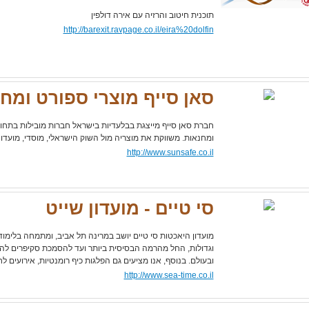
תוכנית חיטוב והרזיה עם אירה דולפין
http://barexit.ravpage.co.il/eira%20dolfin
סאן סייף מוצרי ספורט ומח
חברת סאן סייף מייצגת בבלעדיות בישראל חברות מובילות בתחומ
ומחנאות. משווקת את מוצריה מול השוק הישראלי, מוסדי, מועדוני
http://www.sunsafe.co.il
סי טיים - מועדון שייט
מועדון היאכטות סי טיים יושב במרינה תל אביב, ומתמחה בלימוד
וגדולות, החל מהרמה הבסיסית ביותר ועד להסמכת סקיפרים לה
ובעולם. בנוסף, אנו מציעים גם הפלגות כיף רומנטיות, אירועים 
http://www.sea-time.co.il