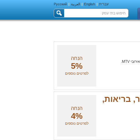
עברית
|
English
|
العربية
|
Русский
הנחה
י MTV.
5%
לפרטים נוספים
LIFE & F כושר, בריאות,
הנחה
4%
לפרטים נוספים