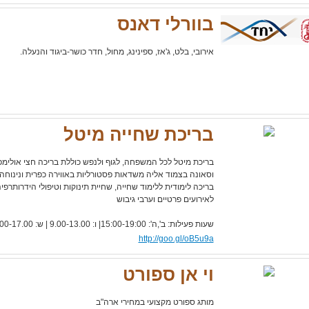
בוורלי דאנס
אירובי, בלט, ג'אז, ספינינג, מחול, חדר כושר-ביגוד והנעלה.
בריכת שחייה מיטל
בריכת מיטל לכל המשפחה, לגוף ולנפש כוללת בריכה חצי אולימפית
וסאונה בצמוד אליה משדאות פסטורליות באווירה כפרית ונינוח
בריכה לימודית ללימוד שחייה, שחיית תינוקות וטיפולי הידרותרפי
לאירועים פרטיים וערבי גיבוש
שעות פעילות: ב',ה': 15:00-19:00| ו: 9.00-13.00 | ש: 9.00-17.00
http://goo.gl/oB5u9a
וי אן ספורט
מותג ספורט מקצועי במחירי ארה"ב