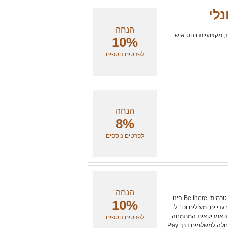
הנחה
, מקצועיות ויחס אישי.
10%
לפרטים נוספים
הנחה
8%
לפרטים נוספים
הנחה
Simple הינה יצרנית, יבואנית ומשווקת של בגדי ספורט והלבשה טרמית. Be there הינו
10%
י ים, מעילים וכו'. ל
Simpl יש זיכיון בלעדי לשווק מוצרי חברת WEATHERPROOF האמריקאית המתמחה
לפרטים נוספים
במוצרי חורף ו OUTDOOR בטכנולוגיה מתקדמת. ההנחה אינה חלה למשלמים דרך Pay