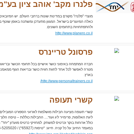
פלנרו מקב' אוהב ציון בע"מ
מוצרי "פלנרו" מקורם במדינות שונות ברחבי העולם. יש המיובאים
כאלה המיוצרים בישראל. המגוון מתעדכן ומשתנה באופן שוטף 
ולהתפתחויות בתחומים השונים.
http://www.planero.co.il
פרסונל טריינרס
חברה המתמחה באימוני כושר אישיים בכל תחומי הכושר ובריא
מטרה לאפשר לכל אחד לחוות חווית כושר ובריאות הגוף ממאמ
בארץ.
http://www.personaltrainers.co.il/
קשרי תעופה
קשרי תעופה מציעה חבילות מושלמות לארועי הספורט המובילים 
ליגת האלופות, פרימייר ליג ועוד.... החבילות כוללות – טיסה הלוך 
במעמד החיוב על כל קניה. חייגו: *טיסות (65927*) / 03-5205020