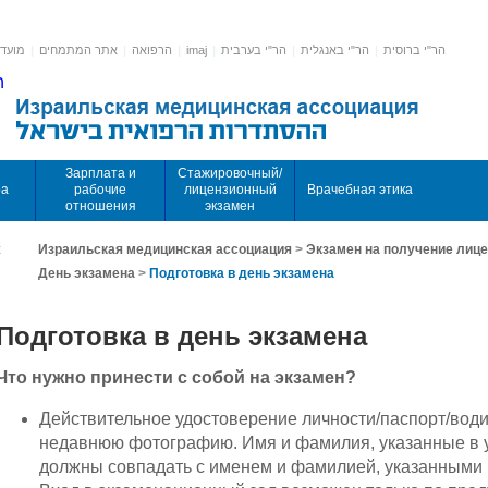
מועדו
|
אתר המתמחים
|
הרפואה
|
imaj
|
הר"י בערבית
|
הר"י באנגלית
|
הר"י ברוסית
Зарплата и
Стажировочный/
ра
рабочие
лицензионный
Врачебная этика
отношения
экзамен
к
Израильская медицинская ассоциация
>
Экзамен на получение лиц
День экзамена
>
Подготовка в день экзамена
Подготовка в день экзамена
Что нужно принести с собой на экзамен?
Действительное удостоверение личности/паспорт/води
недавнюю фотографию. Имя и фамилия, указанные в 
должны совпадать с именем и фамилией, указанными 