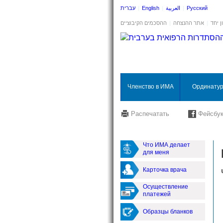
עברית
|
English
|
العربية
|
Русский
ההסכמים הקיבוציים
|
אתר ההנצחה
|
ן יחד
Членство в ИМА
Ординату
Распечатать
Фейсбу
Что ИМА делает
для меня
Карточка врача
Осуществление
платежей
Образцы бланков