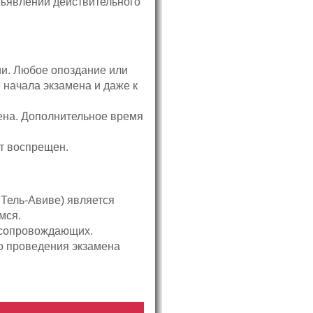
дъявлении действительного
ии. Любое опоздание или
 начала экзамена и даже к
ена. Дополнительное время
ет воспрещен.
 Тель-Авиве) является
мся.
 сопровождающих.
о проведения экзамена