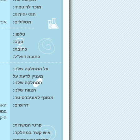
מוכר לרוטציה:
תתי יחידות:
מסלולים:
אפיד
טלפון:
פקס:
כתובת:
כתובת דוא"ל:
על המחלקה שלנו:
מעניין לדעת על
המחלקה שלנו:
הצוות שלנו:
מסונף לאוניברסיטה:
דרושים:
האם 
במס
המש
היק
פרטי המשרות:
איש קשר במחלקה: