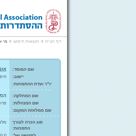
דף הבית
תוצאות חיפוש
מי א
אונ
שם המוסד:
יישוב:
חיפ
יו"ר ועדת ההתמחות:
המר
שם המחלקה:
שם המנהל/ת:
פרופ
שם ממלא/ת המקום:
סוג הכרה לצורך
מלא
התמחות:
לתקופה של:
30.0 חודשים מתוך 30 