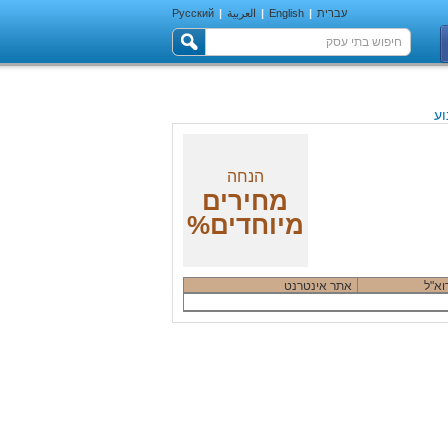
עברית
|
English
|
العربية
|
Русский
וע
הנחה
מחירים
מיוחדים%
וא"ל
אתר אינטרנט