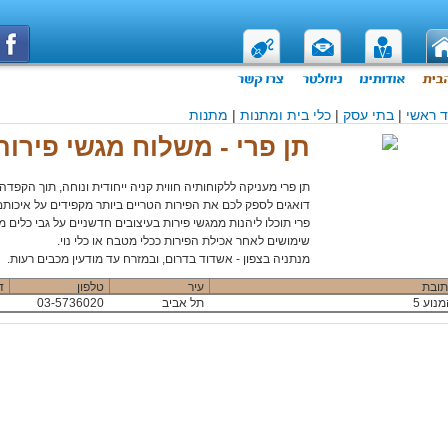
 ראשי
|
בתי עסק
|
כלי בית ומתנות
|
מתנות
תן פרי - משלוח מגשי פירות
תן פרי מעניקה ללקוחותיה חווית קניה ייחודית ונוחה, תוך הקפדה 
דואגים לספק לכם את הפירות הטריים ביותר מקפידים על איכותם
פרי תוכלו ליהנות ממגשי פירות בעיצובים חדשניים על גבי כלים מי
שימושים לאחר אכילת הפירות ככלי מטבח או כלי נוי.
מנתניה בצפון - אשדוד בדרום, ובמזרח עד מודעין מכבים רעות.
תובת
עיר
טלפון
ד
נוע 5
תל אביב
03-5736020