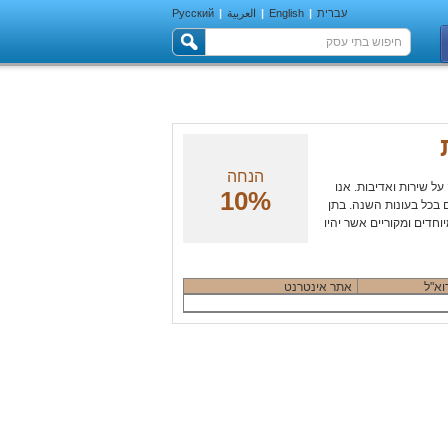
עברית
|
English
|
العربية
|
Русский
הנחה
על שירות ואדיבות. אנו
10%
 בכל בעונות השנה. בתן
וחדים ומקוריים אשר יהיו
וא"ל
אתר אינטרנט