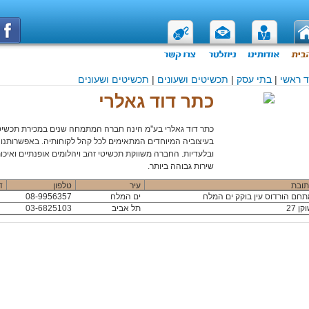
 ראשי
|
בתי עסק
|
תכשיטים ושעונים
|
תכשיטים ושעונים
כתר דוד גאלרי
כתר דוד גאלרי בע''מ הינה חברה המתמחה שנים במכירת תכשי
בעיצוביה המיוחדים המתאימים לכל קהל לקוחותיה. באפשרותנו 
ובלעדיות. החברה משווקת תכשיטי זהב ויהלומים אופנתיים ואיכ
שירות גבוהה ביותר.
תובת
עיר
טלפון
ד
תחם הורדוס עין בוקק ים המלח
ים המלח
08-9956357
קן 27
תל אביב
03-6825103