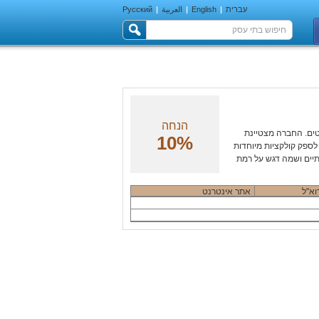
עברית
|
English
|
العربية
|
Русский
הנחה
טים. החברה מצטיינת
10%
לספק קולקציות מיוחדות
ותיים ושמה דגש על רמת
וא"ל
אתר אינטרנט