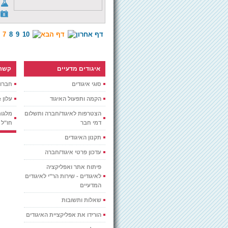
7
8
9
10
איגודים מדעיים
קשרי
סוגי איגודים
חברות
הקמה ותפעול האיגוד
עלון Around the Globe
הצטרפות לאיגוד/חברה ותשלום
מלגות
דמי חבר
חו"ל
תקנון האיגודים
עדכון פרטי איגוד/חברה
פיתוח אתר ואפליקציה
לאיגודים - שירות הר"י לאיגודים
המדעיים
שאלות ותשובות
הורידו את אפליקציית האיגודים