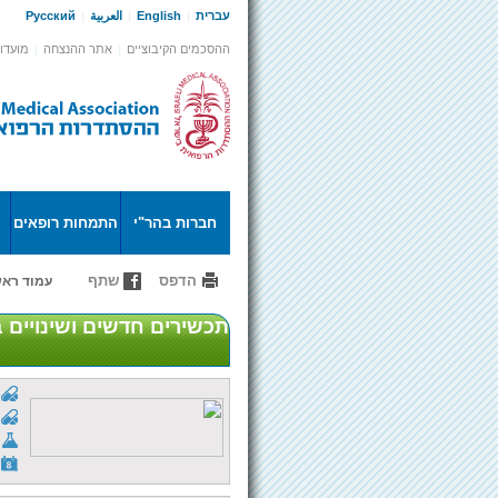
עברית
|
English
|
العربية
|
Русский
ההסכמים הקיבוציים
|
אתר ההנצחה
|
מועדון
חברות בהר"י
התמחות רופאים
הדפס
שתף
עמוד ראש
תכשירים חדשים ושינויים 