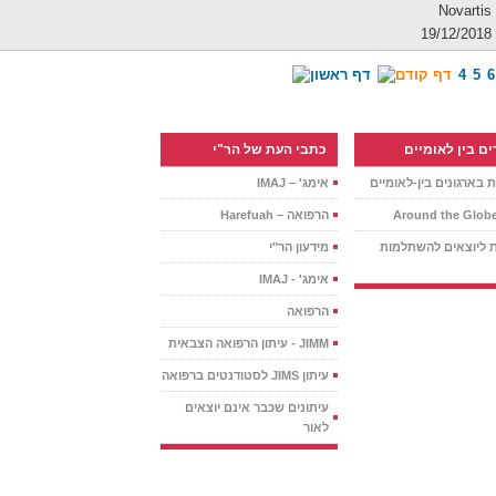
Novartis
19/12/2018
4
5
6
ם בין לאומיים
כתבי העת של הר"י
 בארגונים בין-לאומיים
אימג' – IMAJ
הרפואה – Harefuah
 ליוצאים להשתלמות
מידעון הר"י
אימג' - IMAJ
הרפואה
JIMM - עיתון הרפואה הצבאית
עיתון JIMS לסטודנטים ברפואה
עיתונים שכבר אינם יוצאים
לאור