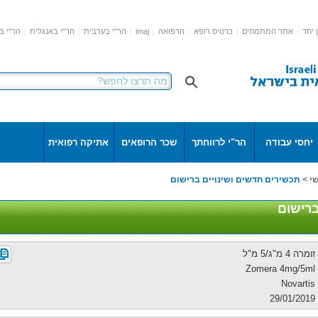
 יחד
|
אתר המתמחים
|
כרטיס רופא
|
הרפואה
|
imaj
|
הר"י בערבית
|
הר"י באנגלית
|
הר"י ב
יחסי עבודה
הר"י לרווחתך
שכר הרופאים
אתיקה רפואית
י
>
תכשירים חדשים ושינויים ברישום
ברישום
זומרה 4 מ"ג/5 מ"ל
Zomera 4mg/5ml
Novartis
29/01/2019