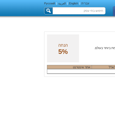
עברית
|
English
|
العربية
|
Русский
הנחה
5%
וא"ל
אתר אינטרנט