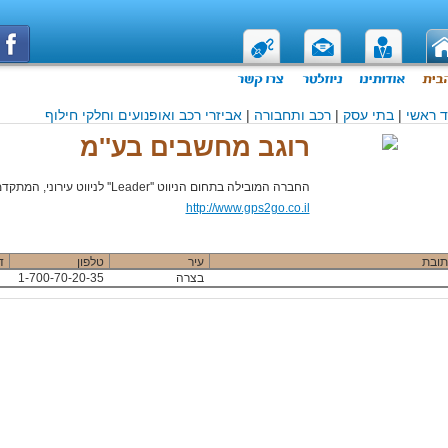
 ראשי
|
בתי עסק
|
רכב ותחבורה
|
אביזרי רכב ואופנועים וחלקי חילוף
רוגב מחשבים בע''מ
החברה המובילה בתחום הניווט ''Leader'' לניווט עירוני, המתקדמת ביותר בעולם.
http://www.gps2go.co.il
תובת
עיר
טלפון
ד
בצרה
1-700-70-20-35