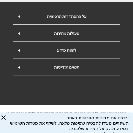
על ההסתדרות הרפואית
+
פעולות מהירות
+
לוחות מידע
+
תנאים ומדיניות
+
הבהרה משפטית: כל נושא המופיע באתר זה נועד להשכלה בלבד ואין לראות בו
עדכנו את מדיניות הפרטיות באתר.
ייעוץ רפואי או משפטי. אין הר"י אחראית לתוכן המתפרסם באתר זה ולכל נזק
השינויים נועדו להבטיח שקיפות מלאה, לשקף את מטרות השימוש
שעלול להיגרם.
במידע ולהגן על המידע שלכם/ן.
ידוע לי שהר"י אוספת ושומרת מידע אישי לצורך מתן השרות וכי חלק ממנו עשוי