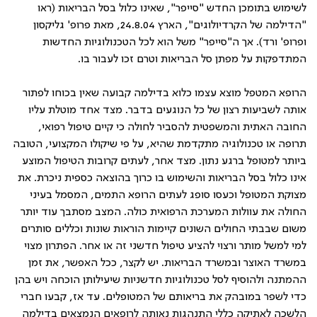
לשימוש בתומכן החדש "סייפר", שאינו כלול בסל הבריאות (ראו
"הדילמה של הקרדיולוגים", הארץ 24.8.04, מאת פרופ' גליקסון
ופרופ' ורד). אך ה"סייפר" משל הוא לכל הטכנולוגיות החדשות
המתדפקות על מפתן סל הבריאות וטרם זכו לעבור בו.
הרופא המטפל מוצא עצמו כלוא בדילמה קבועה שאין בכוחו לפתור
אותה לשביעות רצון של כל הנוגעים בדבר. מצד אחד מוטלת עליו
החובה האתית והמשפטית להסביר לחולה כי קיים טיפול רפואי,
תרופה או טכנולוגיה מתקדמת שהיא, על פי שיקולו המקצועי, הטובה
ביותר למטופל ברגע נתון. מצד אחר, לעתים קרובות הטיפול המוצע
אינו כלול בסל הבריאות והשימוש בו כרוך בהוצאה כספית ניכרת. את
מצוקת המטופל וכעסו סופג לעתים הרופא התמים, המסמל בעיני
החולה את עוולות המערכת הרפואית כולה. המצב מסתבך עוד יותר
משום שבבתי החולים השונים קיימות הוראות שונות וכללים סותרים
למי למשל מותר ורצוי להציע טיפול חדשני זה או אחר. הפתרון מצוי
במשרד האוצר ובמשרד הבריאות. יש לקצר, ככל האפשר, את זמן
ההמתנה ולהוסיף לסל טכנולוגיות חדשניות שיעילותן הוכחה ויש בהן
כדי לשפר במובהק את בריאותם של המטופלים. עד אז, קבעו חברי
הלשכה לאתיקה כללי התנהגות נאותה לרופאים הנמצאים בדילמה