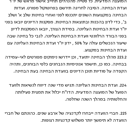
המועצה המדעית. כל סטייה מהנהלים תחייב אישור מראש של יו"ר
ועדת הבחינה. הסיבה לחריגה תירשם בפרוטוקול מפורט. ועדות
הבחינה במקצועות השונים יתכנסו לפני ואחרי בחינות שלב א' ושלב
ב', כדי לדון בהכנות ובתוצאות הבחינות. מסקנות הדיונים יובאו בפני
יו"ר ועדת הבחינות העליונה. במידת הצורך, יובאו המסקנות לדיון
בפני הבורד הרלוונטי וּועדת הבחינות העליונה. לגבי כל בחינה שבה
שיעור הנכשלים עולה על 50% , ידון יו"ר ועדת הבחינות העליונה עם
ועדת הבחינות במקצוע.
223.2 מהלך הבחינה יתועד, וכן יידרשו נימוקים מפורטים לאי-עמידה
בבחינה. כמו כן, תישמר אנונימיות הנבחנים כלפי הבוחנים, ותהיה
הקפדה על סודיות תוכן הדיונים בוועדת הבחינה בעת הבחינה.
224. ועדת הבחינות העליונה תגיש מדי שנה דיווח לנשיאות ולוועד
הפועל של המועצה המדעית. הדו"ח יכלול את תמצית פעילותה
והחלטותיה במהלך השנה שחלפה.
225. חברי הוועדה ייבחרו לקדנציה של ארבע שנים. כהונתם של חברי
הוועדה לא תימשך יותר משלוש קדנציות רצופות.