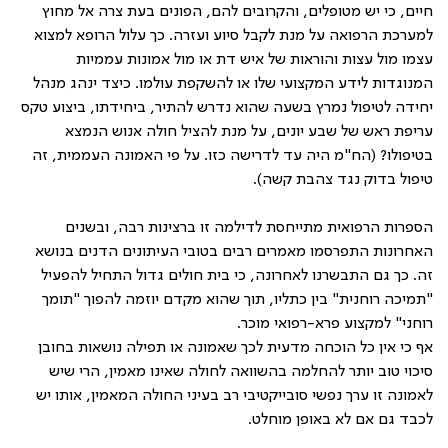
חיים, כי יש מטופלים, והקרובים להם, הפונים בעת צרה אל מחוץ
למערכת הרפואה על מנת לקבל סיוע ועזרה. כך עלול הרופא למצוא
עצמו מול עצות והוראות של איש דת או מול אמונות עממיות
המנוגדות לידע המקצועי שלו או להשקפת עולמו. כיצד ינהג מנהל
יחידה לטיפול נמרץ בשעה שהוא נדרש להתיר, ביחידתו, ביצוע טקס
עריפת ראש של שבע יונים, על מנת להציל חולה אנוש הנמצא
בטיפולו? (הח"מ היה עד לדרישה כזו. על פי האמונה העממית, זה
טיפול בדוק נגד צהבת קשה).
הספרות הרפואית מתייחסת לדילמה זו ברצינות רבה, ובשנים
האחרונות התפרסמו מאמרים רבים בטובי העיתונים הדנים בנושא
זה. כך גם התבשרנו לאחרונה, כי בית חולים גדול התחיל להפעיל
"תמיכה רוחנית" בין כתליו, תוך שהוא מקדם יוזמה להפוך "תומך
רוחני" למקצוע פרא-רפואי מוכר
.
אף כי אין כל הוכחה מדעית לכך שאמונה או תפילה נושאות בחובן
סיכוי טוב יותר להחלמה בהשוואה לחולה שאינו מאמין, הרי שיש
לאמונה זו ערך נפשי סובייקטיבי רב בעיני החולה המאמין, אותו יש
לכבד גם אם לא באופן מוחלט
.