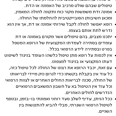
טיפולים שבהם שולט מרכיב של האמונה או הדת
.
אמונה ודת משמשות מקור כוח ותקווה לחולה המאמין,
ומכאן חשיבותן הסובייקטיבית להחלמתו של החולה
.
רופא יאפשר לחולה לקבל שירותי אמונה או דת, אך אין הוא
נדרש לתת אותם בעצמו
.
יתכנו מצבים, בהם טיפולים אשר מקורם באמונה או דת
עומדים בסתירה לעמדתו המקצועית של הרופא המטפל
בפרט ובסתירה לידע הרפואי בכלל
.
אין לכפות על רופא מתן טיפול כלשהו העומד בניגוד לשיפוט
דעתו המקצועי או בניגוד למצפונו
.
עם זאת, יכבד הרופא את רצונו של החולה לכל טיפול כזה,
כל עוד אין בקבלת בקשתו כדי לגרום נזק מיידי לבריאותו
של החולה, סכנה לבריאות החולים האחרים או לצוות הרפואי
וכל עוד אין הטיפול בא על חשבון המשאבים הרפואיים
הנדרשים לחולים האחרים
.
ככל הניתן, עדיף לשלב סעד רוחני ואמונתי בו-בזמן, ובנוסף
לטיפול הרפואי השגרתי, מבלי להביא להתנגשות בין
השניים
.