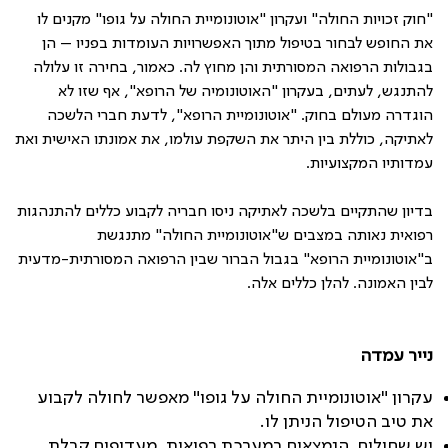
"
חוק זכויות החולה" ועקרון "אוטונומיית החולה על גופו" מקנים לו
את החופש לבחור בטיפול מתוך האפשרויות העומדות בפניו – הן
בגבולות הרפואה המסורתית והן מחוץ לה. כאמור, בחירה זו עלולה
להתנגש, לעתים, בעקרון "האוטונומיה של הרופא", אף שזו לא
הוגדרה מעולם בחוק. "אוטונומיית הרופא", לדעת חברי הלשכה
לאתיקה, כוללת בין היתר את השקפת עולמו, את אמונתו האישית ואת
עמדותיו המקצועיות
.
בדיון שהתקיים בלשכה לאתיקה ניסו חבריה לקבוע כללים להתנהגות
רפואית נאותה במצבים ש"אוטונומיית החולה" מתנגשת
ב"אוטונומיית הרופא" בגבול הברור שבין הרפואה המסורתית-מדעית
לבין האמונה. להלן כללים אלה
.
נייר עמדה
עקרון "אוטונומיית החולה על גופו" מאפשר לחולה לקבוע
את טיב הטיפול הניתן לו
.
יש שחולים, הנמצאים במערכת רפואית, מעדיפים קבלת