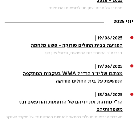
2025 - 2026
מכתבו של פרופ' ציון חגי לרופאות והרופאים
יוני 2025
19/06/2025 |
הפגיעה בבית החולים סורוקה - פשע מלחמה
דברי יו"ר ההסתדרות הרפואית, פרופ' ציון חגי
19/06/2025 |
מכתבו של יו״ר הר״י ל WMA בעקבות המתקפה
הנפשעת על בית החולים סורוקה
18/06/2025 |
הר"י מחזקת את ידיהם של הרופאות והרופאים ובני
משפחותיהם
מערכת הבריאות פועלת בהתאם להנחיות ההתגוננות של פיקוד העורף