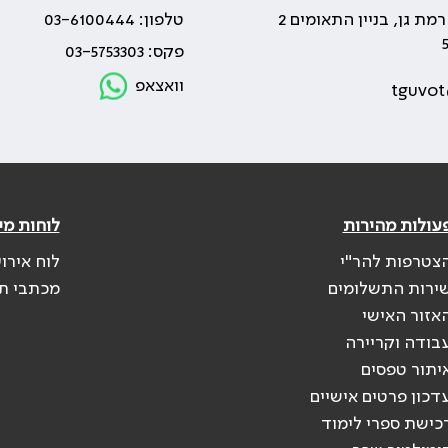
טלפון: 03-6100444
פקס: 03-5753303
וואצאפ
tguvot
עולות מהירות
לוחות מי
צטרפות להר"י
לוח אירו
ירות התשלומים
מכתבי ת
אזור האישי
בודה וקריירה
יתור טפסים
דכון פרטים אישיים
כישת ספרי לימוד