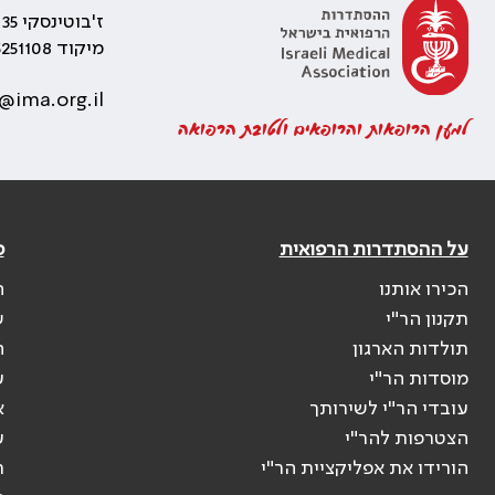
ז'בוטינסקי 35 רמת גן, בניין התאומים 2
מיקוד 5251108
@ima.org.il
למען הרופאות והרופאים ולטובת הרפואה
על ההסתדרות הרפואית
פ
הכירו אותנו
ה
תקנון הר"י
ש
תולדות הארגון
ה
מוסדות הר"י
ע
עובדי הר"י לשירותך
א
הצטרפות להר"י
ע
הורידו את אפליקציית הר"י
ר