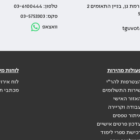
טלפון: 03-6100444
פקס: 03-5753303
וואצאפ
tguvot
עולות מהירות
לוחות מי
צטרפות להר"י
לוח אירו
ירות התשלומים
מכתבי ת
אזור האישי
בודה וקריירה
יתור טפסים
דכון פרטים אישיים
כישת ספרי לימוד