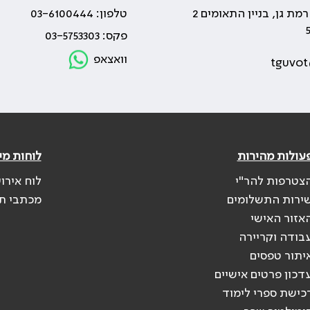
טלפון: 03-6100444
פקס: 03-5753303
וואצאפ
tguvot
עולות מהירות
לוחות מי
צטרפות להר"י
לוח אירו
ירות התשלומים
מכתבי ת
אזור האישי
בודה וקריירה
יתור טפסים
דכון פרטים אישיים
כישת ספרי לימוד