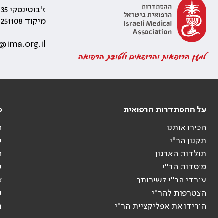
ז'בוטינסקי 35 רמת גן, בניין התאומים 2
מיקוד 5251108
@ima.org.il
למען הרופאות והרופאים ולטובת הרפואה
על ההסתדרות הרפואית
פ
הכירו אותנו
ה
תקנון הר"י
ש
תולדות הארגון
ה
מוסדות הר"י
ע
עובדי הר"י לשירותך
א
הצטרפות להר"י
ע
הורידו את אפליקציית הר"י
ר