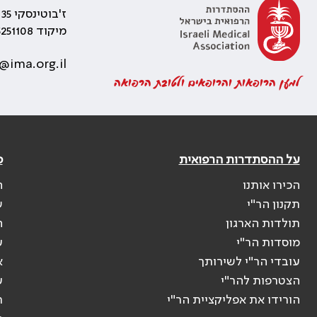
ז'בוטינסקי 35 רמת גן, בניין התאומים 2
מיקוד 5251108
@ima.org.il
למען הרופאות והרופאים ולטובת הרפואה
על ההסתדרות הרפואית
פ
הכירו אותנו
ה
תקנון הר"י
ש
תולדות הארגון
ה
מוסדות הר"י
ע
עובדי הר"י לשירותך
א
הצטרפות להר"י
ע
הורידו את אפליקציית הר"י
ר