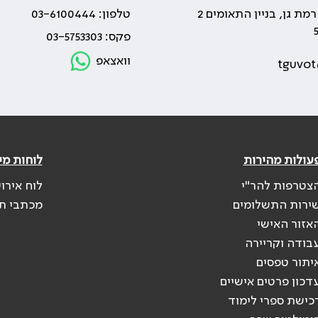
טלפון: 03-6100444
פקס: 03-5753303
וואצאפ
tguvot
עולות מהירות
לוחות מי
צטרפות להר"י
לוח אירו
ירות התשלומים
מכתבי ת
אזור האישי
בודה וקריירה
יתור טפסים
דכון פרטים אישיים
כישת ספרי לימוד