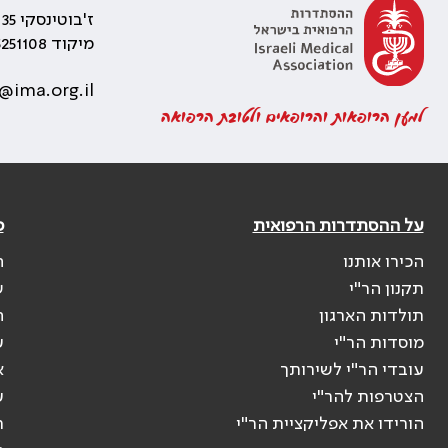
ז'בוטינסקי 35 רמת גן, בניין התאומים 2
מיקוד 5251108
@ima.org.il
למען הרופאות והרופאים ולטובת הרפואה
על ההסתדרות הרפואית
פ
הכירו אותנו
ה
תקנון הר"י
ש
תולדות הארגון
ה
מוסדות הר"י
ע
עובדי הר"י לשירותך
א
הצטרפות להר"י
ע
הורידו את אפליקציית הר"י
ר