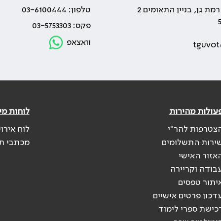
טלפון: 03-6100444
פקס: 03-5753303
וואצאפ
tguvot
עולות מהירות
לוחות מי
צטרפות להר"י
לוח אירו
ירות התשלומים
מכתבי ת
אזור האישי
בודה וקריירה
יתור טפסים
דכון פרטים אישיים
כישת ספרי לימוד