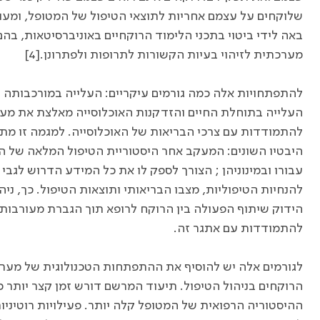
שלוקחים על עצמם אחריות לתוצאי הטיפול של המטופל, ומעור
באה לידי ביטוי בתכני הלימוד הרוקחיים באוניברסיטאות, בה
מערכתית לזיהוי בעיות הקשורות לתרופות ולפתרונן.[4]
להתפתחויות אלה כמה גורמים עיקריים: העלייה במורכבותה 
העלייה בתוחלת החיים והזדקנות האוכלוסייה מאלצת את מער
להתמודדות עם צרכי הבריאות של האוכלוסייה. למגמה זו מת
היבטיו השונים: המעקב אחר היסטוריית הטיפול המלאה של ה
עבורו ובמינוניהן ; הצורך לספק לו את כל המידע הדרוש לגבי
להנחיות הטיפוליות, מצבו הבריאותי ותוצאות הטיפול. כך, ני
הידוק שיתוף הפעולה בין הרוקח לרופא תוך הגברת מעורבות הר
להתמודדות עם אתגר זה.
לגורמים אלה יש להוסיף את ההתפתחות הטכנולוגית של מע
הרוקחים בניהול הטיפול. תיעוד המרשם דורש זמן קצר יותר כי
ההיסטוריה הרפואית של המטופל קלה יותר. פעילויות רוטיניות