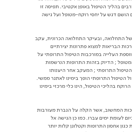
בים בהליך הטיפול באופן אקטיבי. תפיסה זו
ם הושם דגש על יחסי רוקח-מטופל ועל גישה
של התחלואה, ובעיקר התחלואה הכרונית, עקב
כות הבריאות למצוא פתרונות יצירתיים
ווספת העלייה במורכבות הטיפול התרופתי על
מטופל ; הדיוק בזהות התרופות הנרשמות
 הטיפול התרופתי ; המעקב אחר היענותו
הול הטיפול התרופתי הופך בימינו לאתגר ממשי.
וקח בהליכי הטיפול, הינו כלי מרכזי בימינו
רכות המחשוב, אשר הקלה על הגברת מעורבות
ום לעומת ימים עברו. כמו כן הגישה אל
 כגון אחסון התרופות וקטלוגן קלות יותר