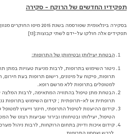
תפקידיו החדשים של הרוקח - סקירה
בסקירה בינלאומית שפורסמה בשנת
תפקידים אלה חולקו על-ידם לשתי קבוצות:[13]
הבטחת יעילותן ובטיחותן של התרופות:
ניטור השימוש בתרופות, לרבות מניעת טעויות במתן תרו
תרופות, פיקוח על מינונים, רישום תרופות בעת חירום,
למטופלים בתרופות ללא מרשם רופא.
הבטחת מתן טיפול בהתוויה המתאימה, לרבות המלצה ע
תרופתית או לא-תרופתית ; קידום השימוש בתרופות גנר
קידום ההיענות לטיפול התרופתי, חינוך וייעוץ למטופל
הטיפול, יעילותו ובטיחותו ובירור שביעות רצונו של המט
קידום איכות ודיוק בתחום הרוקחות, לרבות ניהול מער
לרכש ואחסון התרופות.