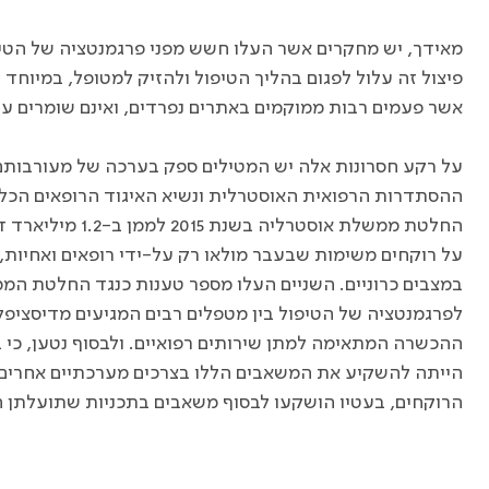
מאידך, יש מחקרים אשר העלו חשש מפני פרגמנטציה של הטיפול
פיצול זה עלול לפגום בהליך הטיפול ולהזיק למטופל, במיוחד
אשר פעמים רבות ממוקמים באתרים נפרדים, ואינם שומרים על קשר ר
על רקע חסרונות אלה יש המטילים ספק בערכה של מעורבותם 
ההסתדרות הרפואית האוסטרלית ונשיא האיגוד הרופאים הכלל
החלטת ממשלת אוסטרל
על רוקחים משימות שבעבר מולאו רק על-ידי רופאים ואחיות, ב
במצבים כרוניים. השניים העלו מספר טענות כנגד החלטת המ
לפרגמנטציה של הטיפול בין מטפלים רבים המגיעים מדיסציפלי
ההכשרה המתאימה למתן שירותים רפואיים. ולבסוף נטען, כ
הייתה להשקיע את המשאבים הללו בצרכים מערכתיים אחרים 
הרוקחים, בעטיו הושקעו לבסוף משאבים בתכניות שתועלתן חס