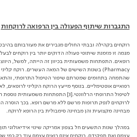
התגברות שיתוף הפעולה בין הרפואה לרוקחות
רוקחים בקהילה ובבתי החולים מגבירים את מעורבותם בהיבטי
מגמה זו מזמנת שיתופי פעולה הדוקים יותר בין רוקחים לבעל
רופאים. התפתחות משמעותית בכיוון זה הייתה, למשל, היווצ
Pharmacy
) בשנות השישים של המאה העשרים. רוקח קליני
שהתמחה בתחומים שמטרתם שיפור הטיפול התרופתי, והתאמת
רפואיים אופטימליים. בנוסף מייעץ הרוקח הקליני לרופאים, ל
לטיפול התרופתי הרלוונטי.[3] התפתחות משמ
לרוקחים לנפק תרופות מרשם ללא מרשם רופא. בכך הוסרה ה
מבחינה מקצועית והן מבחינה סימבולית בין הרופא לרוקח.
במהלך שנות התשעים חל בצפון אמריקה שינוי אידיאולוגי תוך
עצמם ואת תפקידם. רוקחים אינם רואים עצמם עוד רק כמי שמ