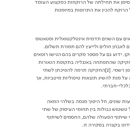
סימן את תחילתה של הרוקחות כמקצוע העומד
 הרוקח להכין את התרופות במיומנות
פאים עם השנים תדמית אינטלקטואלית וסטאטוס
ים לאבחן חולים ולייעץ להם תמורת תשלום.
קן. ידוע גם על מספר מקרים בהם הגישו רופאים
 חקיקה שהתפתחה באנגליה בתקופת הנאורות
הגדירה את הרפואה ואת הרוקחות כדיסציפלינות נפרדות באופן רשמי. [2]החקיקה תרמה להפיכתן לשתי
על מנת להשיג תוצאות טיפוליות מיטביות, אך
כלכלי-חברתי.
ות שונים, חל היפוך מגמה בשלהי המאה
שטוש גבולות בין תחומי העיסוק של שתי
סי שיתוף הפעולה שלהם, החסמים לשיתוף
נו בקצרה בסקירה זו.