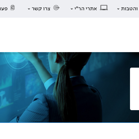
 והטבות
אתרי הר"י
צרו קשר
פעו