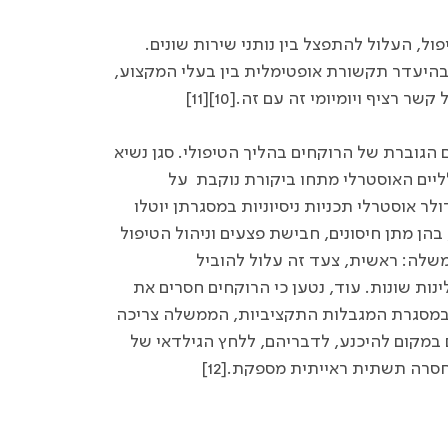
, העלול להתפצל בין נותני שירות שונים.
 בהיעדר תקשורת אופטימלית בין בעלי המקצוע,
ציף ויומיומי זה עם זה.[10][11]
הגוברת של הרוקחים בהליך הטיפולי. סגן נשיא
יים האוסטרלי מתחו ביקורת נוקבת על
יה בשנת 2015 לממן ב-1.2 מיליארד דולר אוסטרלי תכניות ניסיוניות במסגרתן יוטלו
הן מתן חיסונים, חבישת פצעים וניהול הטיפול
משלה: ראשית, צעד זה עלול להוביל
נות שונות. עוד, נטען כי הרוקחים חסרים את
י במסגרת המגבלות התקציביות, הממשלה צריכה
במקום להיכנע, לדבריהם, ללחץ הגילדאי של
רה תשתית ראייתית מספקת.[12]