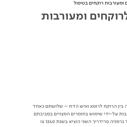
 ומעורבות רוקחים בטיפול
לרוקחים ומעורבות
 בין הרוקח לרופא ואיש הדת – שלושתם כאחד
בות על-ידי שימוש בחומרים המצויים בסביבתם
הטבעית. מצב זה השתנה באירופה בתקופת ימי הביניים. קיסר גרמניה פרידריך השני הוציא בשנת 1240 צו