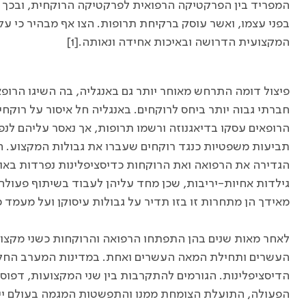
המפריד בין הפרקטיקה הרפואית לפרקטיקה הרוקחית, ובכך 
בפני עצמו, ואשר עוסק ברקיחת תרופות. הצו אף מבהיר כי על
המקצועית הדרושה ובאיכות אחידה ונאותה.[1]
פיצול דומה התרחש מאוחר יותר גם באנגליה, בה השיגו הרו
חברתי גבוה יותר ביחס לרוקחים. באנגליה חל איסור על רוקח
הרופאים עסקו בדיאגנוזה ורשמו תרופות, אך נאסר עליהם לנפ
תביעות משפטיות כנגד רוקחים שעברו את גבולות המקצוע.
גילדות אחיות-יריבות, שכן מחד עליהן לעבוד בשיתוף פעולה 
מאידך הן מתחרות זו בזו תדיר על גבולות עיסוקן ועל מעמד 
לאחר מאות שנים בהן התפתחו הרפואה והרוקחות כשני מקצוע
העשרים ותחילת המאה העשרים ואחת. במדינות המערב החל ט
הדיסציפלינות. הגורמים להתקרבות בין שני המקצועות, דפו
הפעולה, התועלת הצומחת ממנו והתפשטות המגמה בעולם יידו