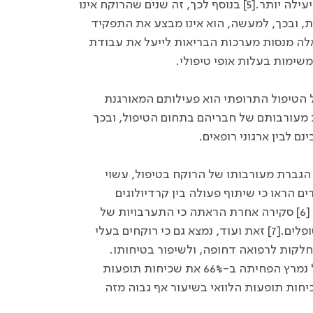
לביצוע בימינו מבחינה טכנית. כך הופכת עבודתו של הרוקח ליעילה יותר.[5] בנוסף לכך, זה שנים שהרוקח אינו
ת, ובכך, למעשה, הוא אינו מבצע את התפקיד
לה מנסות מערכות הבריאות לייעל את עבודת
ימות בעלות אופי טיפולי.
 הטיפול התרופתי הוא פעילותם המאורגנת
ת מעורבותם של חבריהם בתחום הטיפול, ובכך
 לבין ארגוני רופאים.
 הגברת מעורבותו של הרוקח בטיפול, עשוי
 הראו כי שיתוף פעולה בין קרדיולוגים
לרוקחים קליניים משפר תוצאות טיפול ומקטין סיכון בחולי לב. [6] סקירה אחרת הראתה כי התערבויות של
רוקחים בקהילה בטיפול מסייעות להפחתת לחץ דם בקרב מטופלים.[7] זאת ועוד, נמצא גם כי רוקחים בעלי
חלקות לרפואה דחופה, ולשיפור בטיחותו.
[8] עוד נמצא כי נוכחות פעילה של רוקח קליני ביחידה לטיפול נמרץ הפחיתה ב-66% את שכיחות תופעות
יחות תופעות הלוואי בשיעור אף גבוה מזה