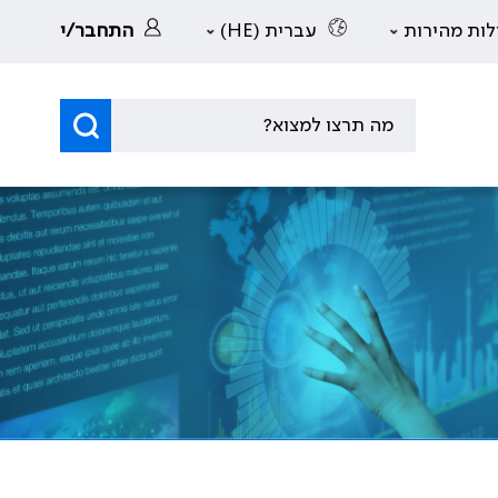
לות מהירות
עברית (HE)
התחבר/י