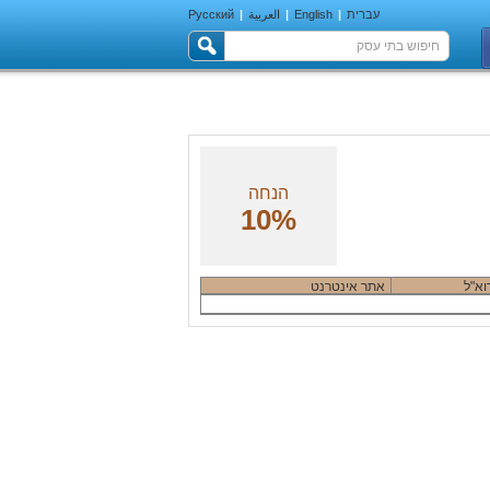
עברית
|
English
|
العربية
|
Русский
הנחה
10%
וא"ל
אתר אינטרנט