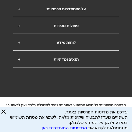
על ההסתדרות הרפואית
+
פעולות מהירות
+
לוחות מידע
+
תנאים ומדיניות
+
הבהרה משפטית: כל נושא המופיע באתר זה נועד להשכלה בלבד ואין לראות בו
ייעוץ רפואי או משפטי. אין הר"י אחראית לתוכן המתפרסם באתר זה ולכל נזק
עדכנו את מדיניות הפרטיות באתר.
שעלול להיגרם.
השינויים נועדו להבטיח שקיפות מלאה, לשקף את מטרות השימוש
ידוע לי שהר"י אוספת ושומרת מידע אישי לצורך מתן השרות וכי חלק ממנו עשוי
במידע ולהגן על המידע שלכם/ן.
להיות מועבר לצדדים שלישיים, הכל בכפוף ל
מדיניות הפרטיות
ול
תנאי השימוש
מוזמנים/ות לקרוא את
המדיניות המעודכנת כאן
.
כל הזכויות על המידע באתר שייכות להסתדרות הרפואית בישראל.