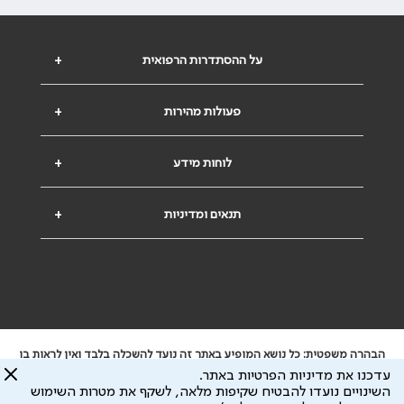
על ההסתדרות הרפואית
+
פעולות מהירות
+
לוחות מידע
+
תנאים ומדיניות
+
הבהרה משפטית: כל נושא המופיע באתר זה נועד להשכלה בלבד ואין לראות בו
ייעוץ רפואי או משפטי. אין הר"י אחראית לתוכן המתפרסם באתר זה ולכל נזק
עדכנו את מדיניות הפרטיות באתר.
שעלול להיגרם.
השינויים נועדו להבטיח שקיפות מלאה, לשקף את מטרות השימוש
ידוע לי שהר"י אוספת ושומרת מידע אישי לצורך מתן השרות וכי חלק ממנו עשוי