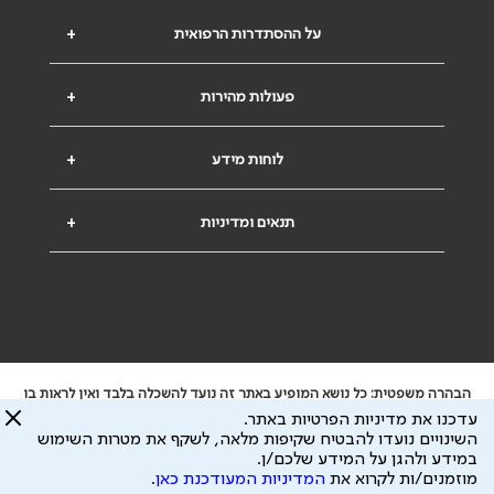
על ההסתדרות הרפואית
+
פעולות מהירות
+
לוחות מידע
+
תנאים ומדיניות
+
הבהרה משפטית: כל נושא המופיע באתר זה נועד להשכלה בלבד ואין לראות בו
ייעוץ רפואי או משפטי. אין הר"י אחראית לתוכן המתפרסם באתר זה ולכל נזק
עדכנו את מדיניות הפרטיות באתר.
שעלול להיגרם.
השינויים נועדו להבטיח שקיפות מלאה, לשקף את מטרות השימוש
ידוע לי שהר"י אוספת ושומרת מידע אישי לצורך מתן השרות וכי חלק ממנו עשוי
במידע ולהגן על המידע שלכם/ן.
להיות מועבר לצדדים שלישיים, הכל בכפוף ל
מדיניות הפרטיות
ול
תנאי השימוש
מוזמנים/ות לקרוא את
המדיניות המעודכנת כאן
.
כל הזכויות על המידע באתר שייכות להסתדרות הרפואית בישראל.