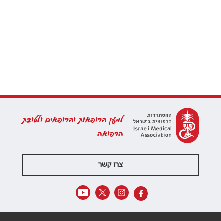
למען הרופאות והרופאים ולטובת
הרפואה
צרו קשר