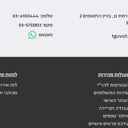
טלפון: 03-6100444
פקס: 03-5753303
וואצאפ
tguvot
עולות מהירות
לוחות מי
צטרפות להר"י
לוח אירו
ירות התשלומים
מכתבי ת
אזור האישי
בודה וקריירה
יתור טפסים
דכון פרטים אישיים