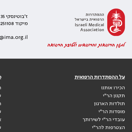
ז'בוטינסקי 35 רמת גן, בניין התאומים 2
מיקוד 5251108
@ima.org.il
למען הרופאות והרופאים ולטובת הרפואה
על ההסתדרות הרפואית
פ
הכירו אותנו
ה
תקנון הר"י
ש
תולדות הארגון
ה
מוסדות הר"י
ע
עובדי הר"י לשירותך
א
הצטרפות להר"י
ע