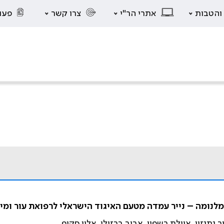
 והטבות
אתרי הר"י
צרו קשר
פעו
מלנומה – נייר עמדה מטעם האיגוד הישראלי לרפואת עור ומין
 נתנזון, איילת רשפון, אביב ברזילי, אלון סקופ