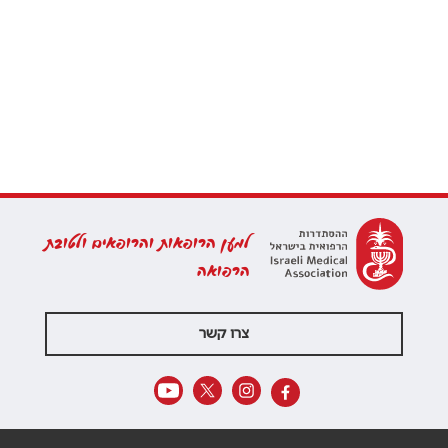
למען הרופאות והרופאים ולטובת
הרפואה
צרו קשר