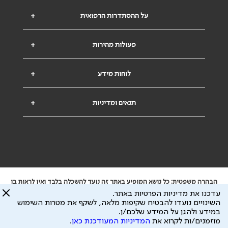
על ההסתדרות הרפואית
+
פעולות מהירות
+
לוחות מידע
+
תנאים ומדיניות
+
הבהרה משפטית: כל נושא המופיע באתר זה נועד להשכלה בלבד ואין לראות בו
ייעוץ רפואי או משפטי. אין הר"י אחראית לתוכן המתפרסם באתר זה ולכל נזק
עדכנו את מדיניות הפרטיות באתר.
שעלול להיגרם.
השינויים נועדו להבטיח שקיפות מלאה, לשקף את מטרות השימוש
ידוע לי שהר"י אוספת ושומרת מידע אישי לצורך מתן השרות וכי חלק ממנו עשוי
במידע ולהגן על המידע שלכם/ן.
להיות מועבר לצדדים שלישיים, הכל בכפוף ל
מדיניות הפרטיות
ול
תנאי השימוש
מוזמנים/ות לקרוא את
המדיניות המעודכנת כאן
.
כל הזכויות על המידע באתר שייכות להסתדרות הרפואית בישראל.