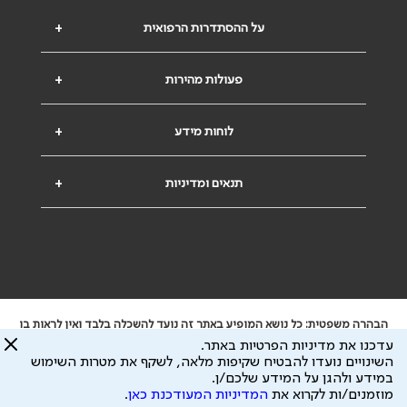
על ההסתדרות הרפואית
+
פעולות מהירות
+
לוחות מידע
+
תנאים ומדיניות
+
הבהרה משפטית: כל נושא המופיע באתר זה נועד להשכלה בלבד ואין לראות בו
ייעוץ רפואי או משפטי. אין הר"י אחראית לתוכן המתפרסם באתר זה ולכל נזק
עדכנו את מדיניות הפרטיות באתר.
שעלול להיגרם.
השינויים נועדו להבטיח שקיפות מלאה, לשקף את מטרות השימוש
ידוע לי שהר"י אוספת ושומרת מידע אישי לצורך מתן השרות וכי חלק ממנו עשוי
במידע ולהגן על המידע שלכם/ן.
להיות מועבר לצדדים שלישיים, הכל בכפוף ל
מדיניות הפרטיות
ול
תנאי השימוש
מוזמנים/ות לקרוא את
המדיניות המעודכנת כאן
.
כל הזכויות על המידע באתר שייכות להסתדרות הרפואית בישראל.