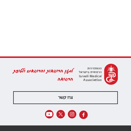
למען הרופאות והרופאים ולטובת
הרפואה
צרו קשר