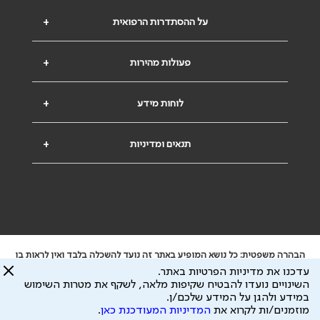
על ההסתדרות הרפואית
+
פעולות מהירות
+
לוחות מידע
+
תנאים ומדיניות
+
הבהרה משפטית: כל נושא המופיע באתר זה נועד להשכלה בלבד ואין לראות בו
ייעוץ רפואי או משפטי. אין הר"י אחראית לתוכן המתפרסם באתר זה ולכל נזק
עדכנו את מדיניות הפרטיות באתר.
שעלול להיגרם.
השינויים נועדו להבטיח שקיפות מלאה, לשקף את מטרות השימוש
ידוע לי שהר"י אוספת ושומרת מידע אישי לצורך מתן השרות וכי חלק ממנו עשוי
במידע ולהגן על המידע שלכם/ן.
להיות מועבר לצדדים שלישיים, הכל בכפוף ל
מדיניות הפרטיות
ול
תנאי השימוש
מוזמנים/ות לקרוא את
המדיניות המעודכנת כאן
.
כל הזכויות על המידע באתר שייכות להסתדרות הרפואית בישראל.