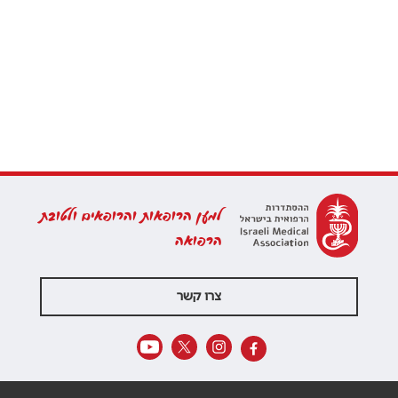
למען הרופאות והרופאים ולטובת
הרפואה
צרו קשר