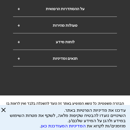
על ההסתדרות הרפואית
+
פעולות מהירות
+
לוחות מידע
+
תנאים ומדיניות
+
הבהרה משפטית: כל נושא המופיע באתר זה נועד להשכלה בלבד ואין לראות בו
ייעוץ רפואי או משפטי. אין הר"י אחראית לתוכן המתפרסם באתר זה ולכל נזק
עדכנו את מדיניות הפרטיות באתר.
שעלול להיגרם.
השינויים נועדו להבטיח שקיפות מלאה, לשקף את מטרות השימוש
ידוע לי שהר"י אוספת ושומרת מידע אישי לצורך מתן השרות וכי חלק ממנו עשוי
במידע ולהגן על המידע שלכם/ן.
להיות מועבר לצדדים שלישיים, הכל בכפוף ל
מדיניות הפרטיות
ול
תנאי השימוש
מוזמנים/ות לקרוא את
המדיניות המעודכנת כאן
.
כל הזכויות על המידע באתר שייכות להסתדרות הרפואית בישראל.