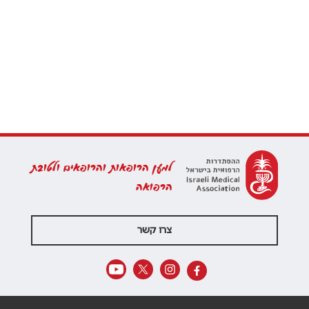
למען הרופאות והרופאים ולטובת
הרפואה
צרו קשר