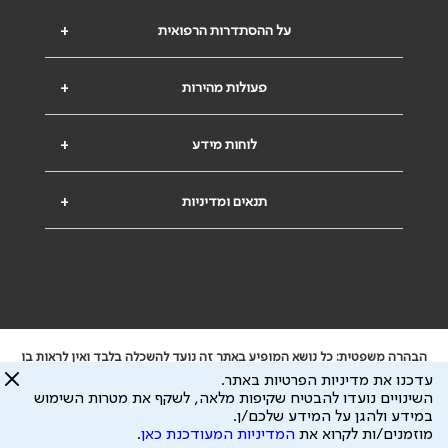
על ההסתדרות הרפואית
+
פעולות מהירות
+
לוחות מידע
+
תנאים ומדיניות
+
הבהרה משפטית: כל נושא המופיע באתר זה נועד להשכלה בלבד ואין לראות בו
ייעוץ רפואי או משפטי. אין הר"י אחראית לתוכן המתפרסם באתר זה ולכל נזק
עדכנו את מדיניות הפרטיות באתר.
שעלול להיגרם.
השינויים נועדו להבטיח שקיפות מלאה, לשקף את מטרות השימוש
ידוע לי שהר"י אוספת ושומרת מידע אישי לצורך מתן השרות וכי חלק ממנו עשוי
במידע ולהגן על המידע שלכם/ן.
להיות מועבר לצדדים שלישיים, הכל בכפוף ל
מדיניות הפרטיות
ול
תנאי השימוש
מוזמנים/ות לקרוא את
המדיניות המעודכנת כאן
.
כל הזכויות על המידע באתר שייכות להסתדרות הרפואית בישראל.