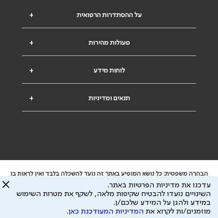
על ההסתדרות הרפואית
+
פעולות מהירות
+
לוחות מידע
+
תנאים ומדיניות
+
הבהרה משפטית: כל נושא המופיע באתר זה נועד להשכלה בלבד ואין לראות בו
ייעוץ רפואי או משפטי. אין הר"י אחראית לתוכן המתפרסם באתר זה ולכל נזק
עדכנו את מדיניות הפרטיות באתר.
שעלול להיגרם.
השינויים נועדו להבטיח שקיפות מלאה, לשקף את מטרות השימוש
ידוע לי שהר"י אוספת ושומרת מידע אישי לצורך מתן השרות וכי חלק ממנו עשוי
במידע ולהגן על המידע שלכם/ן.
להיות מועבר לצדדים שלישיים, הכל בכפוף ל
מדיניות הפרטיות
ול
תנאי השימוש
מוזמנים/ות לקרוא את
המדיניות המעודכנת כאן
.
כל הזכויות על המידע באתר שייכות להסתדרות הרפואית בישראל.