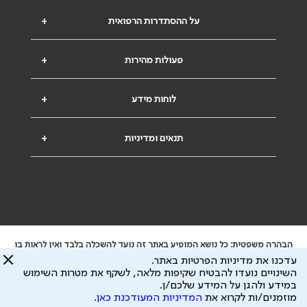
על ההסתדרות הרפואית
+
פעולות מהירות
+
לוחות מידע
+
תנאים ומדיניות
+
הבהרה משפטית: כל נושא המופיע באתר זה נועד להשכלה בלבד ואין לראות בו
ייעוץ רפואי או משפטי. אין הר"י אחראית לתוכן המתפרסם באתר זה ולכל נזק
עדכנו את מדיניות הפרטיות באתר.
שעלול להיגרם.
השינויים נועדו להבטיח שקיפות מלאה, לשקף את מטרות השימוש
ידוע לי שהר"י אוספת ושומרת מידע אישי לצורך מתן השרות וכי חלק ממנו עשוי
במידע ולהגן על המידע שלכם/ן.
להיות מועבר לצדדים שלישיים, הכל בכפוף ל
מדיניות הפרטיות
ול
תנאי השימוש
מוזמנים/ות לקרוא את
המדיניות המעודכנת כאן
.
כל הזכויות על המידע באתר שייכות להסתדרות הרפואית בישראל.