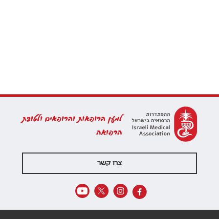
למען הרופאות והרופאים ולטובת
הרפואה
צרו קשר