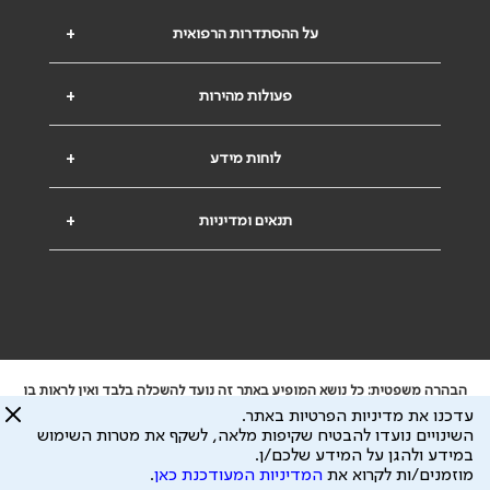
על ההסתדרות הרפואית
+
פעולות מהירות
+
לוחות מידע
+
תנאים ומדיניות
+
הבהרה משפטית: כל נושא המופיע באתר זה נועד להשכלה בלבד ואין לראות בו
ייעוץ רפואי או משפטי. אין הר"י אחראית לתוכן המתפרסם באתר זה ולכל נזק
עדכנו את מדיניות הפרטיות באתר.
שעלול להיגרם.
השינויים נועדו להבטיח שקיפות מלאה, לשקף את מטרות השימוש
ידוע לי שהר"י אוספת ושומרת מידע אישי לצורך מתן השרות וכי חלק ממנו עשוי
במידע ולהגן על המידע שלכם/ן.
להיות מועבר לצדדים שלישיים, הכל בכפוף ל
מדיניות הפרטיות
ול
תנאי השימוש
מוזמנים/ות לקרוא את
המדיניות המעודכנת כאן
.
כל הזכויות על המידע באתר שייכות להסתדרות הרפואית בישראל.