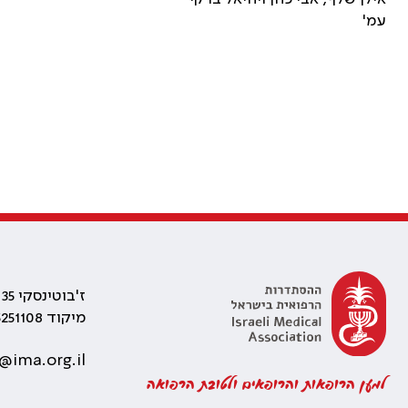
עמ'
ז'בוטינסקי 35 רמת גן, בניין התאומים 2
מיקוד 5251108
@ima.org.il
למען הרופאות והרופאים ולטובת הרפואה