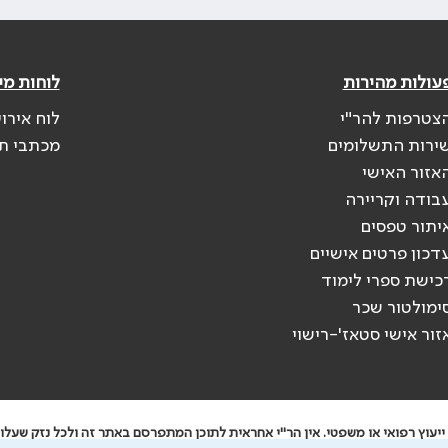
עולות מהירות
לוחות מי
צטרפות להר"י
לוח אירו
ירות התשלומים
מכתבי ת
אזור האישי
בודה וקריירה
יתור טפסים
דכון פרטים אישיים
כישת ספרי לימוד
ימולטור שכר
זור אישי סטאז'-רישוי
יעוץ רפואי או משפטי. אין הר"י אחראית לתוכן המתפרסם באתר זה ולכל נזק שעלול