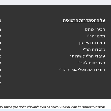
על ההסתדרות הרפואית
פ
הכירו אותנו
ה
תקנון הר"י
ש
תולדות הארגון
ה
מוסדות הר"י
ע
עובדי הר"י לשירותך
א
הצטרפות להר"י
ע
הורידו את אפליקציית הר"י
ר
ס
א
הבהרה משפטית: כל נושא המופיע באתר זה נועד להשכלה בלבד ואין לראות בו י