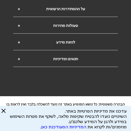
על ההסתדרות הרפואית
+
פעולות מהירות
+
לוחות מידע
+
תנאים ומדיניות
+
הבהרה משפטית: כל נושא המופיע באתר זה נועד להשכלה בלבד ואין לראות בו
ייעוץ רפואי או משפטי. אין הר"י אחראית לתוכן המתפרסם באתר זה ולכל נזק
עדכנו את מדיניות הפרטיות באתר.
שעלול להיגרם.
השינויים נועדו להבטיח שקיפות מלאה, לשקף את מטרות השימוש
ידוע לי שהר"י אוספת ושומרת מידע אישי לצורך מתן השרות וכי חלק ממנו עשוי
במידע ולהגן על המידע שלכם/ן.
להיות מועבר לצדדים שלישיים, הכל בכפוף ל
מדיניות הפרטיות
ול
תנאי השימוש
מוזמנים/ות לקרוא את
המדיניות המעודכנת כאן
.
כל הזכויות על המידע באתר שייכות להסתדרות הרפואית בישראל.