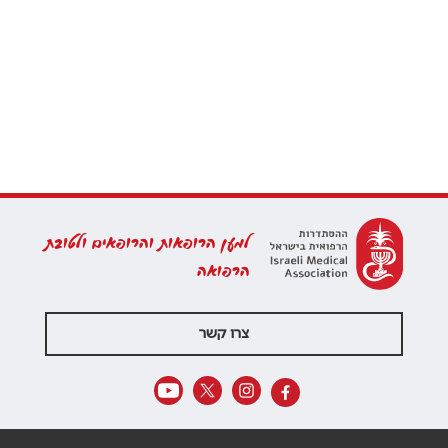
למען הרופאות והרופאים ולטובת
הרפואה
צרו קשר