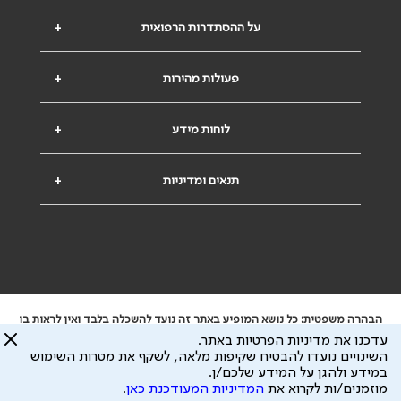
על ההסתדרות הרפואית
+
פעולות מהירות
+
לוחות מידע
+
תנאים ומדיניות
+
הבהרה משפטית: כל נושא המופיע באתר זה נועד להשכלה בלבד ואין לראות בו
ייעוץ רפואי או משפטי. אין הר"י אחראית לתוכן המתפרסם באתר זה ולכל נזק
עדכנו את מדיניות הפרטיות באתר.
שעלול להיגרם.
השינויים נועדו להבטיח שקיפות מלאה, לשקף את מטרות השימוש
ידוע לי שהר"י אוספת ושומרת מידע אישי לצורך מתן השרות וכי חלק ממנו עשוי
במידע ולהגן על המידע שלכם/ן.
להיות מועבר לצדדים שלישיים, הכל בכפוף ל
מדיניות הפרטיות
ול
תנאי השימוש
מוזמנים/ות לקרוא את
המדיניות המעודכנת כאן
.
כל הזכויות על המידע באתר שייכות להסתדרות הרפואית בישראל.