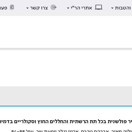
 והטבות
אתרי הר"י
צרו קשר
פעו
 פולשנית בכל תת הרשתית והחללים החוץ וסקולריים בדמית 
ה מאיר, אברהם טרבס, ארנון נגלר ויפעת שר. עמ' 84-88