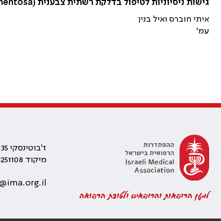
גישות ניסיוניות לטיפול בדלקת רשתית צבענית (Retinitis Pigmentosa)
איתי חוברס ואיל בנין
עמ'
ז'בוטינסקי 35 רמת גן, בניין התאומים 2
מיקוד 5251108
@ima.org.il
למען הרופאות והרופאים ולטובת הרפואה