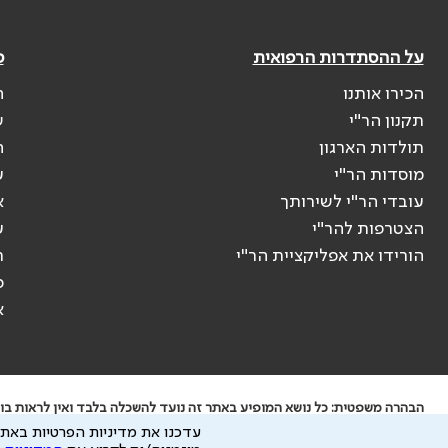
על ההסתדרות הרפואית
פ
הכירו אותנו
ה
תקנון הר"י
ש
תולדות הארגון
ה
מוסדות הר"י
ע
עובדי הר"י לשירותך
א
הצטרפות להר"י
ע
הורידו את אפליקציית הר"י
ר
ס
א
הבהרה משפטית: כל נושא המופיע באתר זה נועד להשכלה בלבד ואין לראות בו י
עדכנו את מדיניות הפרטיות באתר
ידוע לי שהר"י אוספת ושומרת מידע אישי לצורך מתן השרות וכי חלק ממנו עשוי