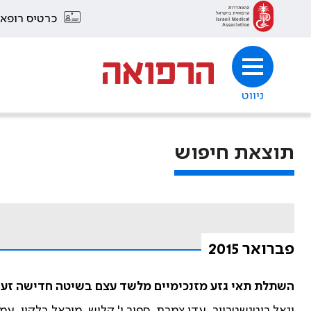
כרטיס רופא
ניווט
תוצאת חיפוש
פברואר 2015
השתלת תאי גזע מזנכימיים מלשד עצם בשיטה חדישה זעיר
יגאל רוטנשטרייך, עדי צמרת, ספיר י' קליש, מיכאל בלקין, עמילי