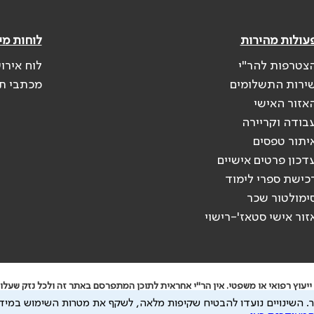
עולות מהירות
לוחות מי
צטרפות להר"י
לוח אירו
ירות התשלומים
מכתבי ת
אזור האישי
בודה וקריירה
יתור טפסים
דכון פרטים אישיים
כישת ספרי לימוד
ימולטור שכר
זור אישי סטאז'-רישוי
יעוץ רפואי או משפטי. אין הר"י אחראית לתוכן המתפרסם באתר זה ולכל נזק שעלול
.
השינויים נועדו להבטיח שקיפות מלאה, לשקף את מטרות השימוש במידע
 להיות מועבר לצדדים שלישיים, הכל בכפוף ל
מדיניות הפרטיות
ול
תנאי השימוש