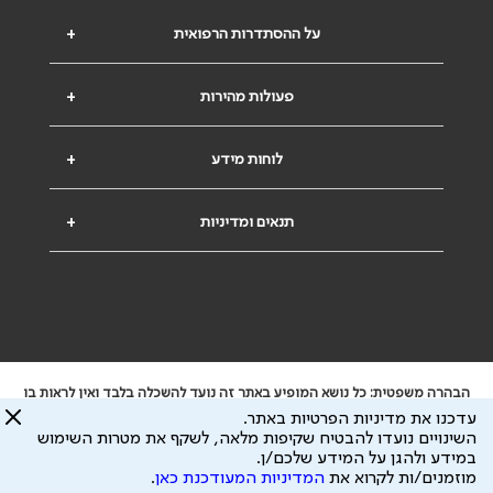
על ההסתדרות הרפואית
+
פעולות מהירות
+
לוחות מידע
+
תנאים ומדיניות
+
הבהרה משפטית: כל נושא המופיע באתר זה נועד להשכלה בלבד ואין לראות בו
ייעוץ רפואי או משפטי. אין הר"י אחראית לתוכן המתפרסם באתר זה ולכל נזק
עדכנו את מדיניות הפרטיות באתר.
שעלול להיגרם.
השינויים נועדו להבטיח שקיפות מלאה, לשקף את מטרות השימוש
ידוע לי שהר"י אוספת ושומרת מידע אישי לצורך מתן השרות וכי חלק ממנו עשוי
במידע ולהגן על המידע שלכם/ן.
להיות מועבר לצדדים שלישיים, הכל בכפוף ל
מדיניות הפרטיות
ול
תנאי השימוש
מוזמנים/ות לקרוא את
המדיניות המעודכנת כאן
.
כל הזכויות על המידע באתר שייכות להסתדרות הרפואית בישראל.