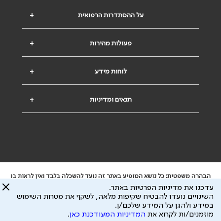
על ההסתדרות הרפואית
+
פעולות מהירות
+
לוחות מידע
+
תנאים ומדיניות
+
הבהרה משפטית: כל נושא המופיע באתר זה נועד להשכלה בלבד ואין לראות בו
ייעוץ רפואי או משפטי. אין הר"י אחראית לתוכן המתפרסם באתר זה ולכל נזק
עדכנו את מדיניות הפרטיות באתר.
שעלול להיגרם.
השינויים נועדו להבטיח שקיפות מלאה, לשקף את מטרות השימוש
ידוע לי שהר"י אוספת ושומרת מידע אישי לצורך מתן השרות וכי חלק ממנו עשוי
במידע ולהגן על המידע שלכם/ן.
להיות מועבר לצדדים שלישיים, הכל בכפוף ל
מדיניות הפרטיות
ול
תנאי השימוש
מוזמנים/ות לקרוא את
המדיניות המעודכנת כאן
.
כל הזכויות על המידע באתר שייכות להסתדרות הרפואית בישראל.